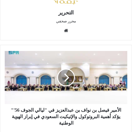
التحرير
محرر صحفي
موق
ع
الوي
ب
ا
ل
أ
م
ي
ر
ف
ي
ص
ل
الأمير فيصل بن نواف بن عبدالعزيز في "ليالي الجوف 56'"
ب
يؤكد أهمية البروتوكول والإتيكيت السعودي في إبراز الهوية
ن
الوطنية
ن