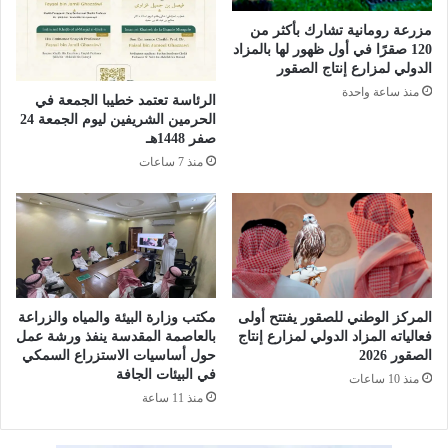
ي
ل
ا
لُّ
مزرعة رومانية تشارك بأكثر من
ل
غ
120 صقرًا في أول ظهور لها بالمزاد
ج
ة
الدولي لمزارع إنتاج الصقور
و
ا
منذ ساعة واحدة
الرئاسة تعتمد خطيبا الجمعة في
ف
ل
الحرمين الشريفين ليوم الجمعة 24
5
ع
صفر 1448هـ
6
ر
منذ 7 ساعات
'
ب
"
يَّ
ي
ة
ؤ
و
ك
و
د
ز
أ
ا
ه
المركز الوطني للصقور يفتتح أولى
مكتب وزارة البيئة والمياه والزراعة
ر
فعالياته المزاد الدولي لمزارع إنتاج
بالعاصمة المقدسة ينفذ ورشة عمل
م
ة
الصقور 2026
حول أساسيات الاستزراع السمكي
ي
ا
في البيئات الجافة
ة
منذ 10 ساعات
ل
منذ 11 ساعة
ا
ح
ل
ج
ب
و