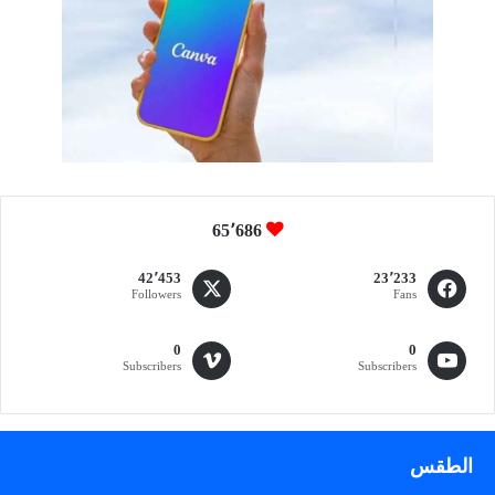
65٬686
42٬453
23٬233
Followers
Fans
0
0
Subscribers
Subscribers
الطقس