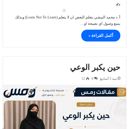
✍
أ. د محمد البيشي يتعلم البعض ان لا يتعلم (Learn Not To Learn) وبذلك
يمنع وصول اي نصيحة او…
أكمل القراءة »
حين يكبر الوعي
منذ 3 أسابيع
0
12