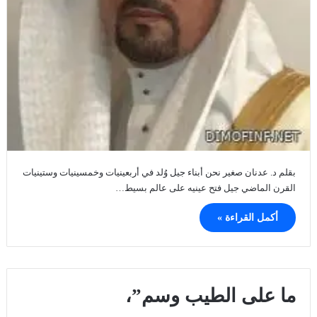
بقلم د. عدنان صغير نحن أبناء جيل وُلد في أربعينيات وخمسينيات وستينيات
القرن الماضي جيل فتح عينيه على عالم بسيط…
أكمل القراءة »
ما على الطيب وسم”،