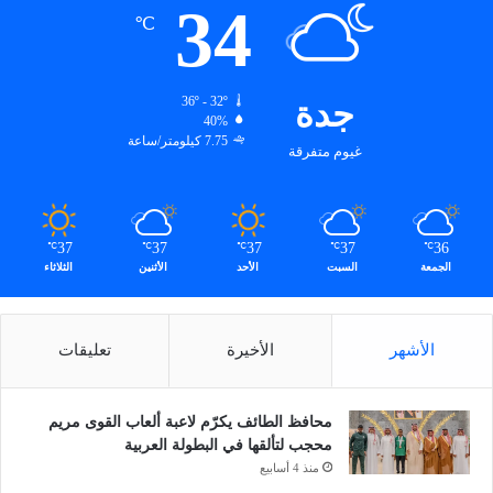
34
℃
جدة
36º - 32º
40%
7.75 كيلومتر/ساعة
غيوم متفرقة
37
37
37
37
36
℃
℃
℃
℃
℃
الجمعة
السبت
الأحد
الأثنين
الثلاثاء
الأشهر
الأخيرة
تعليقات
محافظ الطائف يكرّم لاعبة ألعاب القوى مريم
محجب لتألقها في البطولة العربية
منذ 4 أسابيع