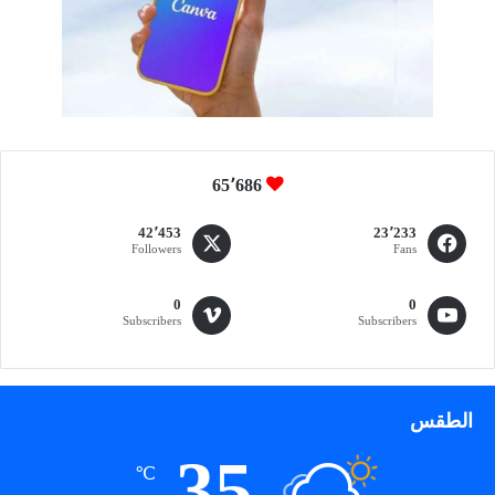
ت
ع
د
ي
ن
ا
ل
د
65٬686
و
ل
42٬453
23٬233
ي
Followers
Fans
0
0
Subscribers
Subscribers
الطقس
35
℃