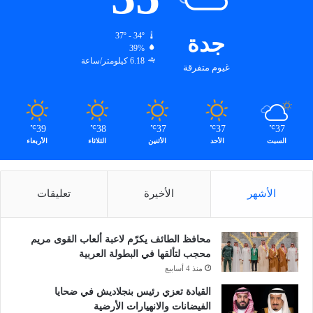
جدة
37º - 34º
39%
6.18 كيلومتر/ساعة
غيوم متفرقة
39
38
37
37
37
℃
℃
℃
℃
℃
السبت
الأحد
الأثنين
الثلاثاء
الأربعاء
الأشهر
الأخيرة
تعليقات
محافظ الطائف يكرّم لاعبة ألعاب القوى مريم
محجب لتألقها في البطولة العربية
منذ 4 أسابيع
القيادة تعزي رئيس بنجلاديش في ضحايا
الفيضانات والانهيارات الأرضية