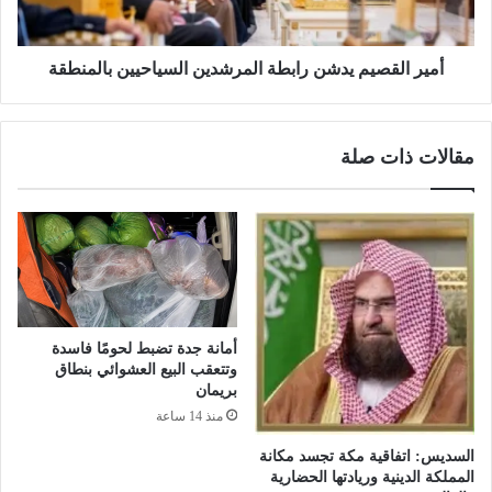
ا
ص
ل
ي
ش
م
أمير القصيم يدشن رابطة المرشدين السياحيين بالمنطقة
ر
ي
ي
د
ف
ش
مقالات ذات صلة
ي
ن
ن
ر
.
ا
.
ب
ا
ط
ن
ة
ط
ا
ل
ل
ا
م
أمانة جدة تضبط لحومًا فاسدة
ق
ر
وتتعقب البيع العشوائي بنطاق
أ
ش
بريمان
ع
د
منذ 14 ساعة
م
ي
السديس: اتفاقية مكة تجسد مكانة
ا
ن
المملكة الدينية وريادتها الحضارية
ل
ا