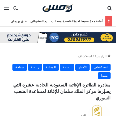
بحث عن
الق
الوضع ا
أمانة جدة تضبط لحومًا فاسدة وتتعقب البيع العشوائي بنطاق بريمان
الرئيسية
/
استكشاف
استكشاف
الأخبار
الصحة
المحلية
رياضة
سياحة
ميديا
مغادرة الطائرة الإغاثية السعودية الحادية عشرة التي
يسيّرها مركز الملك سلمان للإغاثة لمساعدة الشعب
السوري
التحرير