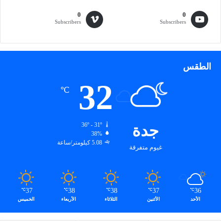
ئ
ة
0
0
Subscribers
Subscribers
T
2
س
ت
و
الطقس
ك
32
)
℃
جدة
36º - 31º
38%
5.08 كيلومتر/ساعة
غيوم متفرقة
37
38
38
37
36
℃
℃
℃
℃
℃
الأحد
الأثنين
الثلاثاء
الأربعاء
الخميس