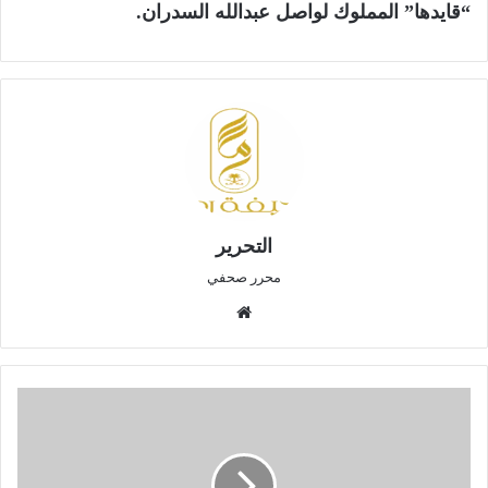
“قايدها” المملوك لواصل عبدالله السدران.
التحرير
محرر صحفي
موق
ع
الوي
ب
E
l
e
m