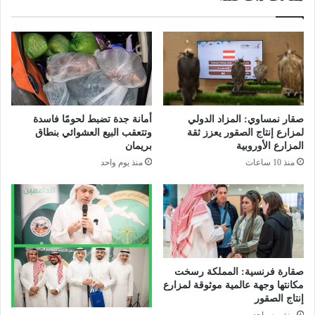
س
ع
و
د
ي
ي
ح
ق
صقار نمساوي: المزاد الدولي
أمانة جدة تضبط لحومًا فاسدة
ق
لمزارع إنتاج الصقور يعزز ثقة
وتتعقب البيع العشوائي بنطاق
ا
المزارع الأوروبية
بريمان
ل
منذ 10 ساعات
منذ يوم واحد
م
ر
ك
ز
ا
ل
أ
صقارة فرنسية: المملكة رسخت
و
مكانتها وجهة عالمية موثوقة لمزارع
ل
إنتاج الصقور
ف
منذ يوم واحد