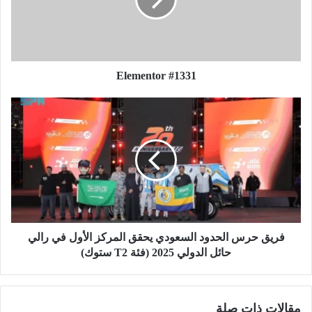
e
n
t
o
r
Elementor #1331
#
1
3
ف
3
ر
1
ي
ق
ح
ر
س
ا
ل
ح
فريق حرس الحدود السعودي يحقق المركز الأول في رالي
د
حائل الدولي 2025 (فئة T2 ستوك)
و
د
ا
مقالات ذات صلة
ل