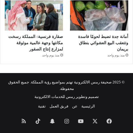
أمانة جدة تضبط لحومًا فاسدة
صقارة فرنسية: المملكة رسخت
وتتعقب البيع العشوائي بنطاق
مكانتها وجهة عالمية موثوقة
بريمان
لمزارع إنتاج الصقور
منذ يوم واحد
منذ يوم واحد
© 2025 صحيفة رمس الالكترونية تهتم بمواضيع رؤية المملكة. جميع الحقوق
محفوظة.
تصميم وتطوير رمس للخدمات الالكترونية
الرئيسية
عن
فريق العمل
تقنية
فيسبوك
‫X
‫YouTube
انستقرام
سناب
‫TikTok
ملخص