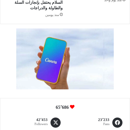
السلام يحتفل بإنجازات السلة
ي
والطاولة والدراجات
ر
منذ يومين
ا
ل
ي
ح
ا
ئ
ل
ا
ل
د
و
ل
ي
2
0
2
65٬686
5
(
42٬453
23٬233
Followers
Fans
ف