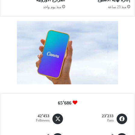
منذ 23 ساعة
منذ يوم واحد
65٬686
42٬453
23٬233
Followers
Fans