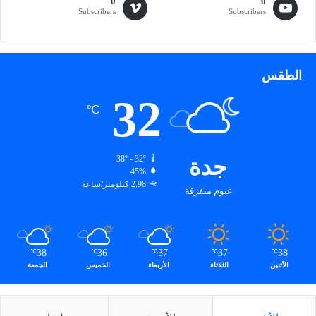
0
0
Subscribers
Subscribers
الطقس
32
℃
جدة
38º - 32º
45%
2.98 كيلومتر/ساعة
غيوم متفرقة
38
36
37
37
38
℃
℃
℃
℃
℃
الأثنين
الثلاثاء
الأربعاء
الخميس
الجمعة