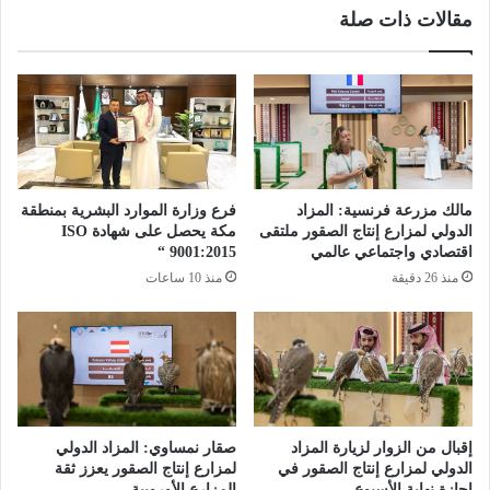
مقالات ذات صلة
ا
ل
س
ع
و
د
ي
ة
مالك مزرعة فرنسية: المزاد
فرع وزارة الموارد البشرية بمنطقة
الدولي لمزارع إنتاج الصقور ملتقى
مكة يحصل على شهادة ISO
اقتصادي واجتماعي عالمي
9001:2015 “
منذ 26 دقيقة
منذ 10 ساعات
إقبال من الزوار لزيارة المزاد
صقار نمساوي: المزاد الدولي
الدولي لمزارع إنتاج الصقور في
لمزارع إنتاج الصقور يعزز ثقة
إجازة نهاية الأسبوع
المزارع الأوروبية