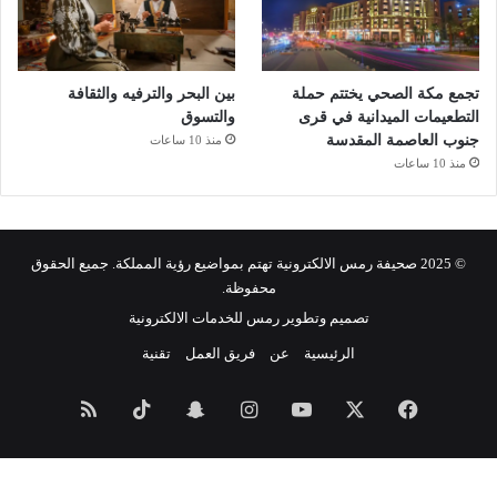
تجمع مكة الصحي يختتم حملة
بين البحر والترفيه والثقافة
التطعيمات الميدانية في قرى
والتسوق
جنوب العاصمة المقدسة
منذ 10 ساعات
منذ 10 ساعات
© 2025 صحيفة رمس الالكترونية تهتم بمواضيع رؤية المملكة. جميع الحقوق
محفوظة.
تصميم وتطوير رمس للخدمات الالكترونية
الرئيسية
عن
فريق العمل
تقنية
فيسبوك
‫X
‫YouTube
انستقرام
سناب
‫TikTok
ملخص
تشات
الموقع