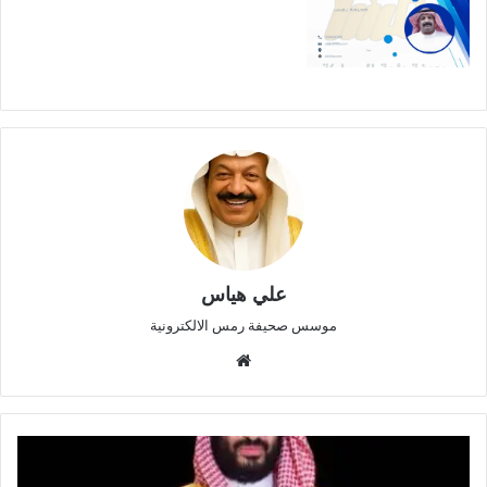
علي هياس
موسس صحيفة رمس الالكترونية
موق
ع
الوي
ب
ع
ن