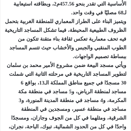
الأساسية التي تقدر بنحو 457.56م2، وبطاقته استيعابية
لـ68 مصليًا في وقت واحد.
ويتميز البناء على الطراز المعماري للمنطقة الغربية بتحمل
الظروف الطبيعية المحيطة، فيما تشكل المساجد التاريخية
فيه تحف معمارية تعكس ثقافة بناء متقنة تتكون من
الطوب المنقبي والجبس والأخشاب حيث تتسم المساجد
ببساطة تصميم الواجهات.
ويأتي مسجد البيعة ضمن مشروع الأمير محمد بن سلمان
لتطوير المساجد التاريخية في مرحلته الثانية التي شملت
30 مسجدًا في جميع مناطق المملكة الـ13،‏‎ بواقع 6
مساجد لمنطقة الرياض، و5 مساجد في منطقة مكة
المكرمة، و4 مساجد في منطقة المدينة المنورة، و3
مساجد في منطقة عسير، ومسجدين في المنطقة
الشرقية، ومثلهما في كل من الجوف وجازان، ومسجدًا
واحدًا في كل من الحدود الشمالية، تبوك، الباحة، نجران،