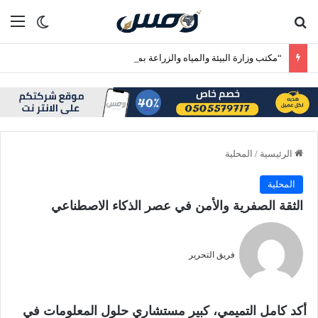
بحث عن
الق
الوضع ا
“مكتب وزارة البيئة والمياه والزراعة بمحافظة رابغ ينفذ الحملة الرقابية الحادية عشرة على حراج التمور بمركز حجر”
الرئيسية
/
المحلية
المحلية
الثقة الصفرية والأمن في عصر الذكاء الاصطناعي
فريق التحرير
أكد كامل التميمي، كبير مستشاري حلول المعلومات في