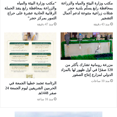
ا
ا
مكتب وزارة البيئة والمياه والزراعة
“مكتب وزارة البيئة والمياه
ئ
ل
بمحافظة رابغ يسلّم بلدية حجر
والزراعة بمحافظة رابغ ينفذ الحملة
ر
ت
شتلات زراعية متنوعة لدعم أعمال
الرقابية الحادية عشرة على حراج
ا
التشجير
التمور بمركز حجر”
و
ت
ل
منذ 43 دقيقة
منذ 47 دقيقة
ا
ي
ل
د
م
ي
س
ط
يّ
ر
ر
ي
ة
ق
مزرعة رومانية تشارك بأكثر من
ة
120 صقرًا في أول ظهور لها بالمزاد
ت
الدولي لمزارع إنتاج الصقور
ف
منذ 10 ساعات
الرئاسة تعتمد خطيبا الجمعة في
ك
الحرمين الشريفين ليوم الجمعة 24
ي
صفر 1448هـ
ر
منذ 16 ساعة
ن
ا
؟