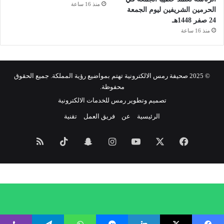
منذ 16 ساعة
الحرمين الشريفين ليوم الجمعة
24 صفر 1448هـ
منذ 16 ساعة
© 2025 صحيفة رمس الالكترونية تهتم بمواضيع رؤية المملكة. جميع الحقوق
محفوظة.
تصميم وتطوير رمس للخدمات الالكترونية
الرئيسية
عن
فريق العمل
تقنية
فيسبوك
‫X
‫YouTube
انستقرام
سناب
‫TikTok
ملخص
تشات
الموقع
RSS