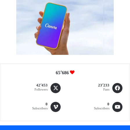
65٬686
42٬453
23٬233
Followers
Fans
0
0
Subscribers
Subscribers