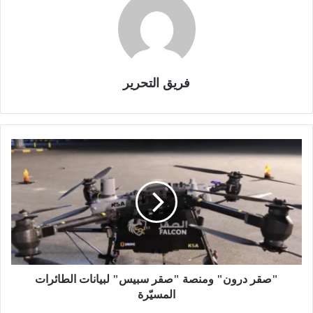
فريق التحرير
"
ص
ق
ر
د
ر
و
ن
"
و
"صقر درون" ومنصة "صقر سبيس" لبيانات الطائرات
م
المسيّرة
ن