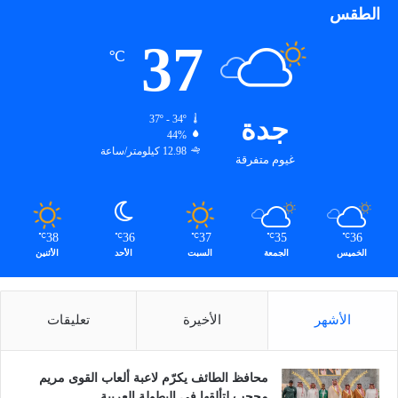
الطقس
37
℃
جدة
37º - 34º
44%
12.98 كيلومتر/ساعة
غيوم متفرقة
38
36
37
35
36
℃
℃
℃
℃
℃
الخميس
الجمعة
السبت
الأحد
الأثنين
الأشهر
الأخيرة
تعليقات
محافظ الطائف يكرّم لاعبة ألعاب القوى مريم
محجب لتألقها في البطولة العربية