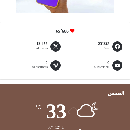
ي
ق
ا
ل
ث
65٬686
ر
ا
42٬453
23٬233
ء
Followers
Fans
0
0
Subscribers
Subscribers
الطقس
33
℃
36º - 32º