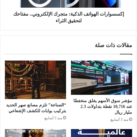
ا
ا
ا
ت
ل
ا
إكسسوارات الهواتف الذكية: متجرك الإلكتروني.. مفتاحك
إ
ل
لتحقيق الثراء
ق
ه
ل
و
ي
ا
مقالات ذات صلة
م
ت
ي
ف
ف
ا
ي
ل
ا
ذ
ل
ك
ر
ي
ي
ة
ا
:
مؤشر سوق الأسهم يغلق منخفضًا
ض
م
“الصناعة” تلزم مصانع صهر الحديد
عند 10,716 نقطة بتداولات 2.3
ب
ت
بتركيب بوابات للكشف الإشعاعي
مليار ريال
ـ
ج
منذ 3 أسابيع
منذ 3 أسابيع
"
ر
ب
ك
ر
ا