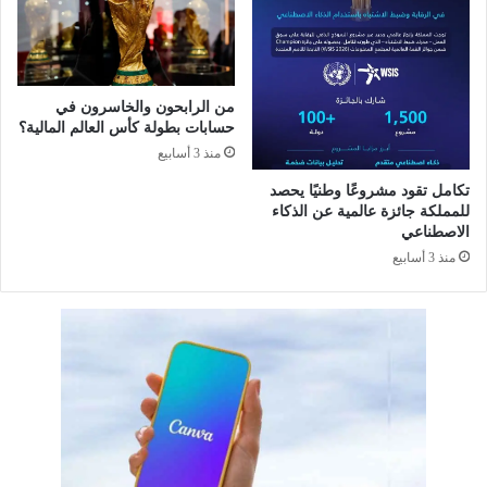
ج
ل
ا
إ
ل
ل
م
ك
م
من الرابحون والخاسرون في
ت
حسابات بطولة كأس العالم المالية؟
ل
ر
ك
منذ 3 أسابيع
و
ة
ن
تكامل تقود مشروعًا وطنيًا يحصد
"
ي
للمملكة جائزة عالمية عن الذكاء
.
الاصطناعي
.
منذ 3 أسابيع
م
ف
ت
ا
ح
ك
ل
ت
ح
ق