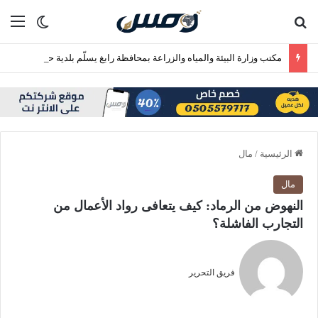
بحث عن
الق
الوضع ا
مكتب وزارة البيئة والمياه والزراعة بمحافظة رابغ يسلّم بلدية حجر شتلات زراعية متنوعة لدعم أعمال التشجير
الرئيسية
/
مال
مال
النهوض من الرماد: كيف يتعافى رواد الأعمال من
التجارب الفاشلة؟
فريق التحرير