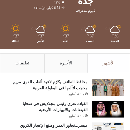
جدة
48%
6.74 كيلومتر/ساعة
غيوم متفرقة
37
37
37
37
36
℃
℃
℃
℃
℃
الجمعة
السبت
الأحد
الأثنين
الثلاثاء
الأشهر
الأخيرة
تعليقات
محافظ الطائف يكرّم لاعبة ألعاب القوى مريم
محجب لتألقها في البطولة العربية
منذ 4 أسابيع
القيادة تعزي رئيس بنجلاديش في ضحايا
الفيضانات والانهيارات الأرضية
منذ 3 أسابيع
ميسي..تجاوز العمر وصنع الإعجاز الكروي