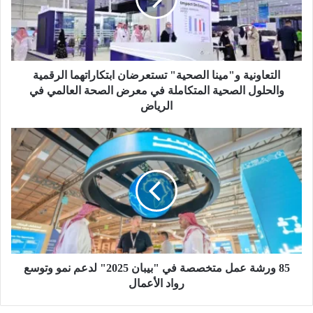
ا
و
ن
ي
ة
و
التعاونية و"مينا الصحية" تستعرضان ابتكاراتهما الرقمية
"
والحلول الصحية المتكاملة في معرض الصحة العالمي في
م
الرياض
ي
ن
8
ا
5
ا
و
ل
ر
ص
ش
ح
ة
ي
ع
ة
م
"
ل
ت
م
85 ورشة عمل متخصصة في "بيبان 2025" لدعم نمو وتوسع
س
ت
رواد الأعمال
ت
خ
ع
ص