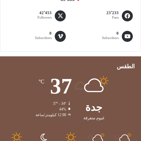
ل
ة
42٬453
23٬233
ف
Followers
Fans
ي
م
0
0
ع
Subscribers
Subscribers
ر
ض
ا
ل
الطقس
ص
ح
37
ة
℃
ا
ل
ع
جدة
37º - 34º
ا
44%
ل
12.98 كيلومتر/ساعة
غيوم متفرقة
م
ي
ف
ي