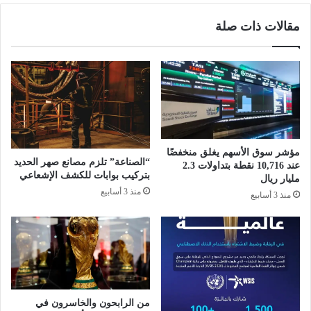
ر
ص
مقالات ذات صلة
ض
ة
ا
ف
ن
ي
ا
"
ب
ب
ت
ي
ك
ب
ا
ا
ر
ن
مؤشر سوق الأسهم يغلق منخفضًا
ا
2
“الصناعة” تلزم مصانع صهر الحديد
عند 10,716 نقطة بتداولات 2.3
ت
0
بتركيب بوابات للكشف الإشعاعي
مليار ريال
ه
2
منذ 3 أسابيع
منذ 3 أسابيع
م
5
ا
"
ا
ل
ل
د
ر
ع
ق
م
م
ن
ي
من الرابحون والخاسرون في
م