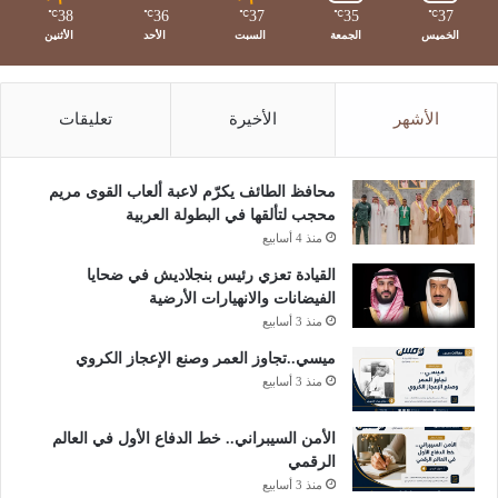
38
36
37
35
37
ا
℃
℃
℃
℃
℃
الخميس
الجمعة
السبت
الأحد
الأثنين
ل
ر
ي
ا
الأشهر
الأخيرة
تعليقات
ض
محافظ الطائف يكرّم لاعبة ألعاب القوى مريم
محجب لتألقها في البطولة العربية
منذ 4 أسابيع
القيادة تعزي رئيس بنجلاديش في ضحايا
الفيضانات والانهيارات الأرضية
منذ 3 أسابيع
ميسي..تجاوز العمر وصنع الإعجاز الكروي
منذ 3 أسابيع
الأمن السيبراني.. خط الدفاع الأول في العالم
الرقمي
منذ 3 أسابيع