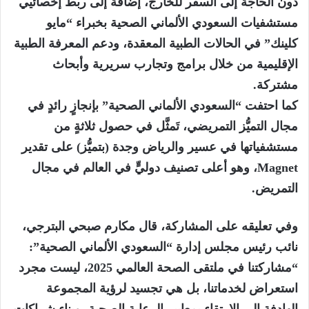
دون الحاجة إلى السفر للخارج، إضافة إلى ربط إخصائيي
مستشفيات السعودي الألماني الصحية بخبراء “مايو
كلينك” في الحالات الطبية المعقدة، ودعم المعرفة الطبية
الإقليمية من خلال برامج وتجارب سريرية وأبحاث
مشتركة.
كما احتفت “السعودي الألماني الصحية” بإنجازٍ رائدٍ في
مجال التميُّز التمريضي، تَمثَّل في حصول ثلاثةٍ من
مستشفياتها في عسير والرياض وجدة (بتميُّز) على تقدير
Magnet، وهو أعلى تصنيف دوليٍّ في العالم في مجال
التمريض.
وفي تعليقه على المشاركة، قال مكارم صبحي البترجي،
نائب رئيس مجلس إدارة “السعودي الألماني الصحية”:
“مشاركتنا في ملتقى الصحة العالمي 2025، ليست مجرد
استعراض لخدماتنا، بل هي تجسيد لرؤية المجموعة
الهادفة إلى الارتقاء بمعايير الرعاية الصحية، وبناء شراكات