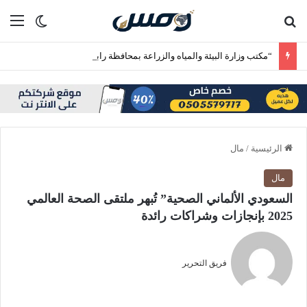
بحث عن
الق
الوضع ا
“مكتب وزارة البيئة والمياه والزراعة بمحافظة رابغ ينفذ الحملة الرقابية الحادية عشرة على حراج التمور بمركز حجر”
الرئيسية
/
مال
مال
السعودي الألماني الصحية” تُبهر ملتقى الصحة العالمي
2025 بإنجازات وشراكات رائدة
فريق التحرير