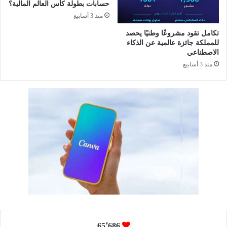
حسابات بطولة كأس العالم المالية؟
ة
و
و
منذ 3 أسابيع
و
ا
ت
تكامل تقود مشروعًا وطنيًا يحصد
ل
و
للمملكة جائزة عالمية عن الذكاء
ح
س
الاصطناعي
ل
ع
منذ 3 أسابيع
و
ر
ل
و
ا
ا
ل
د
ص
ا
ح
ل
ي
أ
ة
ع
ا
م
ل
ا
م
ل
ت
ك
ا
م
65٬686