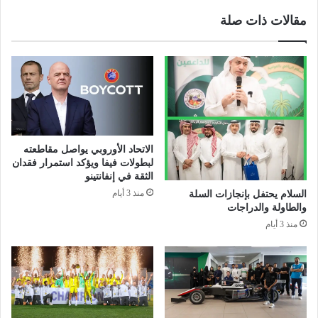
ح
م
مقالات ذات صلة
ت
د
ر
ن
ف
ي
ا
ا
ت
ل
ا
س
ل
ع
ت
و
ن
د
الاتحاد الأوروبي يواصل مقاطعته
س
ي
لبطولات فيفا ويؤكد استمرار فقدان
2
ي
الثقة في إنفانتينو
0
ق
منذ 3 أيام
السلام يحتفل بإنجازات السلة
2
د
والطاولة والدراجات
5
م
منذ 3 أيام
ل
ح
ل
ض
م
و
ر
ر
ة
اً
ا
م