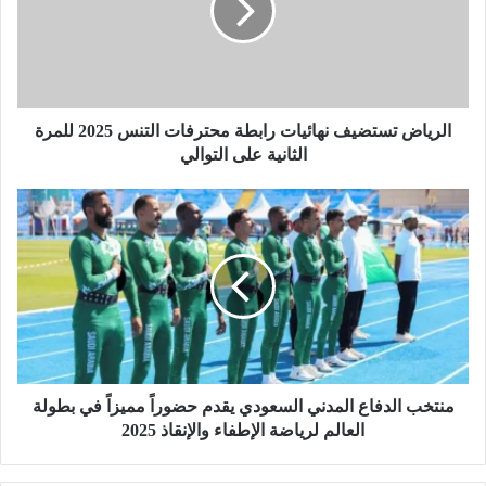
ا
ض
ت
س
ت
ض
الرياض تستضيف نهائيات رابطة محترفات التنس 2025 للمرة
ي
الثانية على التوالي
ف
ن
م
ه
ن
ا
ت
ئ
خ
ي
ب
ا
ا
ت
ل
ر
د
ا
ف
ب
ا
منتخب الدفاع المدني السعودي يقدم حضوراً مميزاً في بطولة
ط
ع
العالم لرياضة الإطفاء والإنقاذ 2025
ة
ا
م
ل