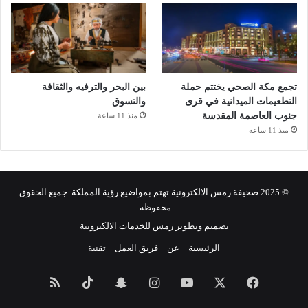
تجمع مكة الصحي يختتم حملة
بين البحر والترفيه والثقافة
التطعيمات الميدانية في قرى
والتسوق
جنوب العاصمة المقدسة
منذ 11 ساعة
منذ 11 ساعة
© 2025 صحيفة رمس الالكترونية تهتم بمواضيع رؤية المملكة. جميع الحقوق
محفوظة.
تصميم وتطوير رمس للخدمات الالكترونية
الرئيسية
عن
فريق العمل
تقنية
فيسبوك
‫X
‫YouTube
انستقرام
سناب
‫TikTok
ملخص