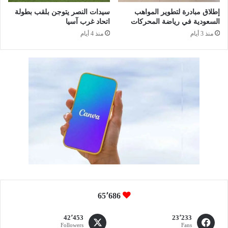
ل
م
ث
ي
إطلاق مبادرة لتطوير المواهب
سيدات النصر يتوجن بلقب بطولة
ا
السعودية في رياضة المحركات
اتحاد غرب آسيا
ز
ن
اً
منذ 3 أيام
منذ 4 أيام
ي
ف
ة
ي
ع
ب
ل
ط
ى
و
ا
ل
ل
ة
ت
ا
و
ل
ا
ع
ل
ا
ي
ل
م
ل
ر
65٬686
ي
ا
42٬453
23٬233
ض
Fans
Followers