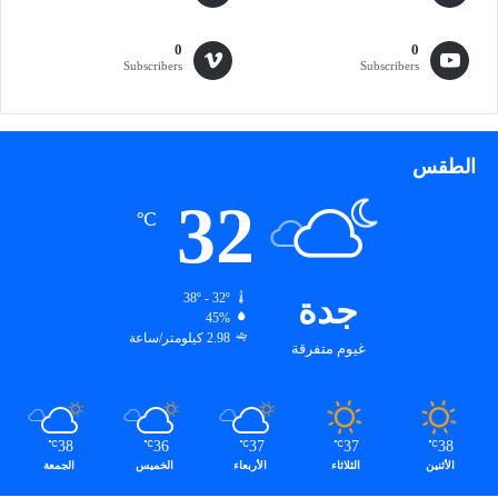
ة
ا
0
0
ل
Subscribers
Subscribers
إ
ط
ف
ا
الطقس
ء
32
و
℃
ا
ل
إ
ن
جدة
38º - 32º
45%
ق
2.98 كيلومتر/ساعة
ا
غيوم متفرقة
ذ
2
0
2
38
36
37
37
38
℃
℃
℃
℃
℃
5
الأثنين
الثلاثاء
الأربعاء
الخميس
الجمعة