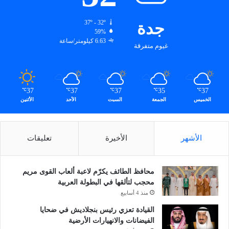
جدة
37º - 32º
59%
6.63 كيلومتر/ساعة
غيوم متفرقة
37
37
37
35
37
℃
℃
℃
℃
℃
الخميس
الجمعة
السبت
الأحد
الأثنين
الأشهر
الأخيرة
تعليقات
محافظ الطائف يكرّم لاعبة ألعاب القوى مريم
محجب لتألقها في البطولة العربية
منذ 4 أسابيع
القيادة تعزي رئيس بنجلاديش في ضحايا
الفيضانات والانهيارات الأرضية