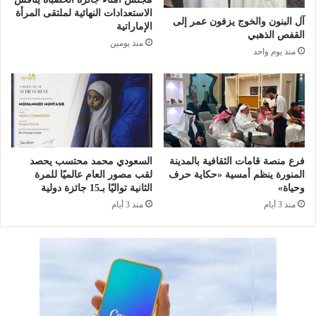
ا
ا
الاستعدادات النهائية لملتقى المرأة
ت
ف
آل البنون والخوج يزفون عمر إلى
الإماراتية
ح
ي
القفص الذهبي
منذ يومين
د
م
منذ يوم واحد
ي
ل
ث
ت
ة
ق
"
ى
ب
ا
ا
ل
س
ص
فرع منصة قامات الثقافية بالمدينة
السعودي محمد محتسب يحصد
ت
ح
المنورة ينظم أمسية «حكاية حرف
لقب مصور العام عالميًا للمرة
ث
ة
وحياة»
الثانية تواليًا بـ15 جائزة دولية
م
ا
منذ 3 أيام
منذ 3 أيام
ا
ل
ر
ع
ا
ا
ت
ل
ص
م
ي
ي
ن
ب
ي
ت