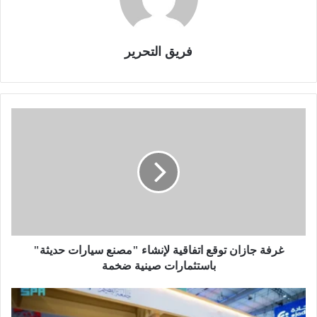
فريق التحرير
غ
ر
ف
ة
ج
ا
ز
ا
ن
ت
غرفة جازان توقع اتفاقية لإنشاء "مصنع سيارات حديثة"
و
باستثمارات صينية ضخمة
ق
ع
ج
ا
ا