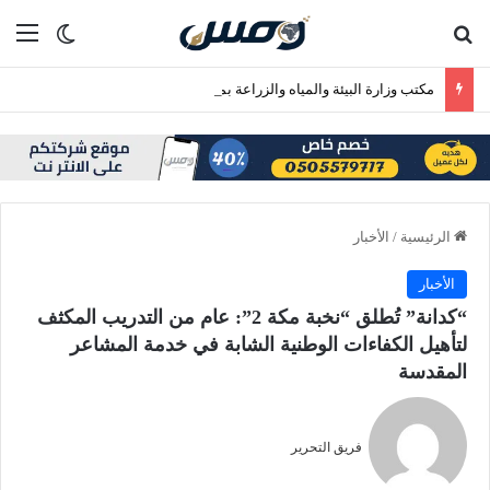
بحث عن
الق
الوضع ا
مكتب وزارة البيئة والمياه والزراعة بمحافظة رابغ يسلّم بلدية حجر شتلات زراعية متنوعة لدعم أعمال التشجير
الرئيسية
/
الأخبار
الأخبار
“كدانة” تُطلق “نخبة مكة 2”: عام من التدريب المكثف
لتأهيل الكفاءات الوطنية الشابة في خدمة المشاعر
المقدسة
فريق التحرير