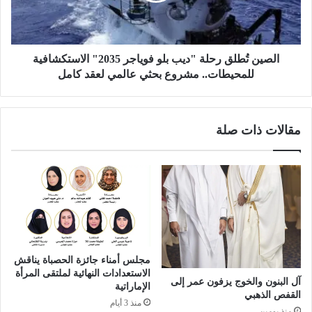
و
ط
د
ل
ي
ق
ك
ر
الصين تُطلق رحلة "ديب بلو فوياجر 2035" الاستكشافية
س
ح
للمحيطات.. مشروع بحثي عالمي لعقد كامل
ا
ل
ل
ة
س
"
مقالات ذات صلة
ع
د
و
ي
د
ب
ي
ب
ة
ل
2
و
0
ف
2
و
5
ي
مجلس أمناء جائزة الحصباة يناقش
"
ا
الاستعدادات النهائية لملتقى المرأة
ل
ج
آل البنون والخوج يزفون عمر إلى
الإماراتية
د
ر
القفص الذهبي
منذ 3 أيام
ع
2
منذ يومين