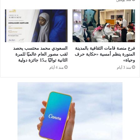
م
0
ا
3
ل
5
ا
"
ب
ا
ت
ل
ك
ا
فرع منصة قامات الثقافية بالمدينة
السعودي محمد محتسب يحصد
ا
س
المنورة ينظم أمسية «حكاية حرف
لقب مصور العام عالميًا للمرة
ر
ت
وحياة»
الثانية تواليًا بـ15 جائزة دولية
و
ك
منذ 3 أيام
منذ 4 أيام
ا
ش
ل
ا
ا
ف
م
ي
ت
ة
ي
ل
ا
ل
ز
م
ا
ح
ل
ي
ت
ط