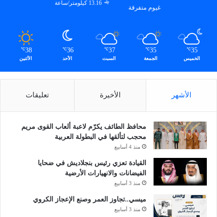
13.16 كيلومتر/ساعة
غيوم متفرقة
ك
ا
م
ل
38
36
37
35
35
℃
℃
℃
℃
℃
الخميس
الجمعة
السبت
الأحد
الأثنين
الأشهر
الأخيرة
تعليقات
محافظ الطائف يكرّم لاعبة ألعاب القوى مريم
محجب لتألقها في البطولة العربية
منذ 4 أسابيع
القيادة تعزي رئيس بنجلاديش في ضحايا
الفيضانات والانهيارات الأرضية
منذ 3 أسابيع
ميسي..تجاوز العمر وصنع الإعجاز الكروي
منذ 3 أسابيع