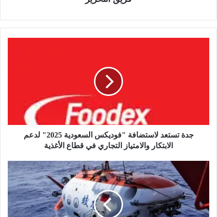
ج
د
ة
ت
س
ت
ع
د
ل
ا
جدة تستعد لاستضافة "فوديكس السعودية 2025" لدعم
س
الابتكار والامتياز التجاري في قطاع الأغذية
ت
ض
ا
ا
ل
ف
ص
ة
ي
"
ن
ف
تُ