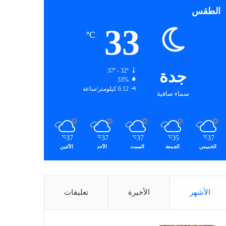
الطقس
33
℃
جدة
37º - 32º
53%
6.12 كيلومتر/ساعة
سماء صافية
37
37
37
35
37
℃
℃
℃
℃
℃
الخميس
الجمعة
السبت
الأحد
الأثنين
الأشهر
الأخيرة
تعليقات