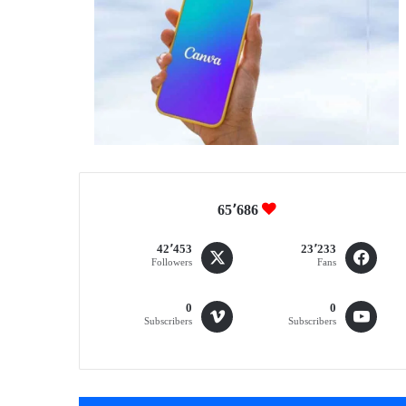
65٬686
42٬453
23٬233
Followers
Fans
0
0
Subscribers
Subscribers