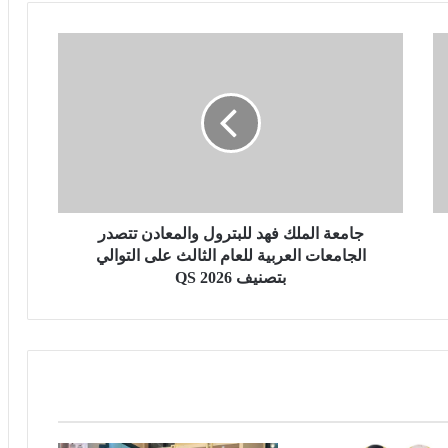
ج
ا
م
ع
ة
ا
ل
م
ل
ك
جامعة الملك فهد للبترول والمعادن تتصدر
ف
الجامعات العربية للعام الثالث على التوالي
ه
بتصنيف QS 2026
د
ل
ل
ب
ت
ر
و
ل