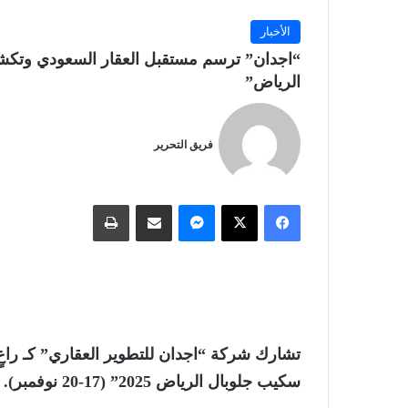
الأخبار
“اجدان” ترسم مستقبل العقار السعودي وتك
الرياض”
فريق التحرير
فيسبوك
‫X
ماسنجر
مشاركة عبر البريد
طباعة
تشارك شركة “اجدان للتطوير العقاري” كـ راعٍ
سكيب جلوبال الرياض 2025” (17-20 نوفمبر).