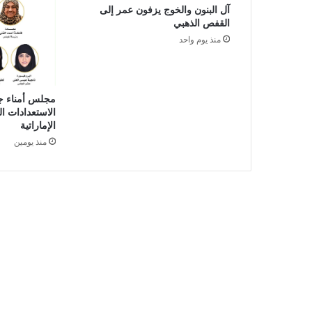
آل البنون والخوج يزفون عمر إلى
ا
القفص الذهبي
ج
ة
منذ يوم واحد
آ
ل
ي
ة
مجلس أمناء جا
الاستعدادات الن
م
الإماراتية
خ
ا
منذ يومين
ل
ف
ة
خ
ل
ا
ل
أ
س
ب
و