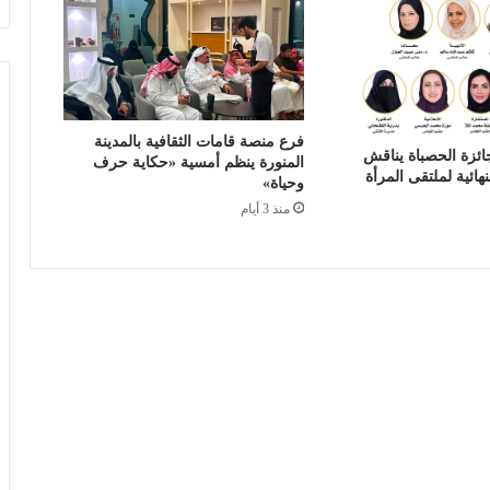
و
ا
ل
م
ع
ا
فرع منصة قامات الثقافية بالمدينة
د
ئزة الحصباة يناقش
المنورة ينظم أمسية «حكاية حرف
هائية لملتقى المرأة
ن
وحياة»
ت
منذ 3 أيام
ت
ص
د
ر
ا
ل
ج
ا
م
ع
ا
ت