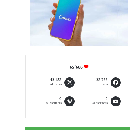
65٬686
42٬453
23٬233
Followers
Fans
0
0
Subscribers
Subscribers