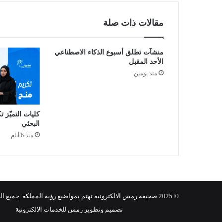
و
"
مقالات ذات صلة
ا
ل
ب
منشآت تطلق أسبوع الذكاء الاصطناعي
ي
الأحد المقبل
ئ
منذ يومين
ة
"
ت
ت
كليات التميّز ت
ف
البحثي
ق
منذ 6 أيام
ا
ن
ع
ل
ى
ت
© 2025 صحيفة رمس الالكترونية تهتم بمواضيع رؤية المملكة. جميع الحقوق محفوظة.
ع
تصميم وتطوير رمس للخدمات الالكترونية
ز