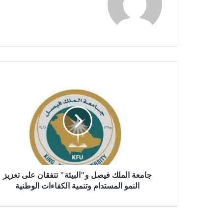
ج
ا
م
ع
ة
ا
ل
م
ل
ك
جامعة الملك فيصل و"البيئة" تتفقان على تعزيز
ف
النمو المستدام وتنمية الكفاءات الوطنية
ي
ص
ل