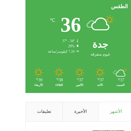
الطقس
36
℃
جدة
37º - 34º
29%
7.24 كيلومتر/ساعة
غيوم متفرقة
39
38
37
37
37
℃
℃
℃
℃
℃
السبت
الأحد
الأثنين
الثلاثاء
الأربعاء
الأشهر
الأخيرة
تعليقات