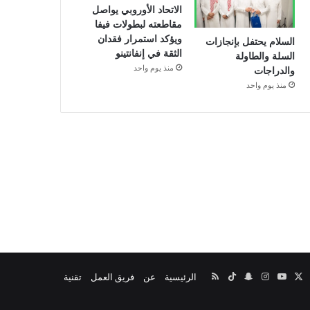
الاتحاد الأوروبي يواصل
مقاطعته لبطولات فيفا
ويؤكد استمرار فقدان
السلام يحتفل بإنجازات
الثقة في إنفانتينو
السلة والطاولة
منذ يوم واحد
والدراجات
منذ يوم واحد
‫X
يسبوك
‫YouTube
انستقرام
سناب
‫TikTok
ملخص
الرئيسية
عن
فريق العمل
تقنية
تشات
الموقع
RSS