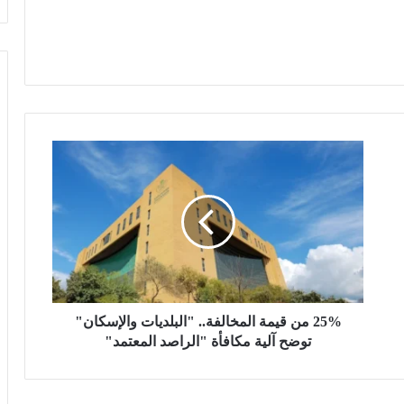
2
5
%
م
ن
ق
ي
م
ة
ا
25% من قيمة المخالفة.. "البلديات والإسكان"
ل
توضح آلية مكافأة "الراصد المعتمد"
م
خ
ا