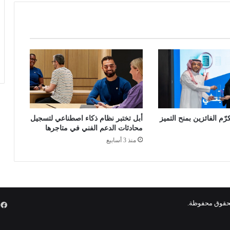
ل
ف
ة
.
.
"
ا
ل
ب
ل
د
كرّم الفائزين بمنح التميز
أبل تختبر نظام ذكاء اصطناعي لتسجيل
ي
محادثات الدعم الفني في متاجرها
ا
منذ 3 أسابيع
ت
و
ا
ل
إ
س
ف
ك
ا