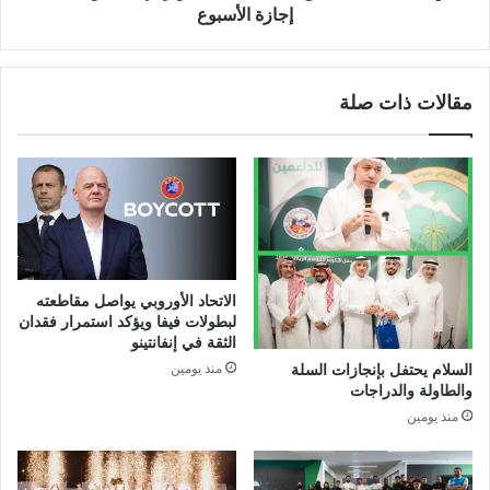
د
ي
إجازة الأسبوع
ر
ن
ع
ط
ي
ل
مقالات ذات صلة
ة
ق
:
ب
ع
ف
ر
ع
و
ا
ض
ل
ح
ي
ي
ا
ة
ت
الاتحاد الأوروبي يواصل مقاطعته
و
ث
لبطولات فيفا ويؤكد استمرار فقدان
إ
ق
الثقة في إنفانتينو
ل
ا
منذ يومين
السلام يحتفل بإنجازات السلة
ق
ف
والطاولة والدراجات
ا
ي
منذ يومين
ء
ة
ش
و
ع
ت