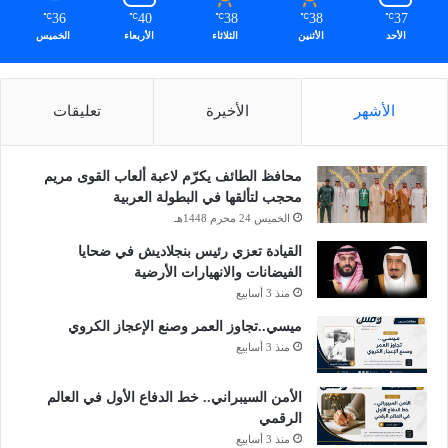
36
40
38
38
37
℃
℃
℃
℃
℃
الأحد
الأثنين
الثلاثاء
الأربعاء
الخميس
الأشهر
الأخيرة
تعليقات
محافظ الطائف يكرّم لاعبة ألعاب القوى مريم
محجب لتألقها في البطولة العربية
الخميس 24 محرم 1448هـ
القيادة تعزي رئيس بنجلاديش في ضحايا
الفيضانات والانهيارات الأرضية
منذ 3 أسابيع
ميسي..تجاوز العمر وصنع الإعجاز الكروي
منذ 3 أسابيع
الأمن السيبراني.. خط الدفاع الأول في العالم
الرقمي
منذ 3 أسابيع