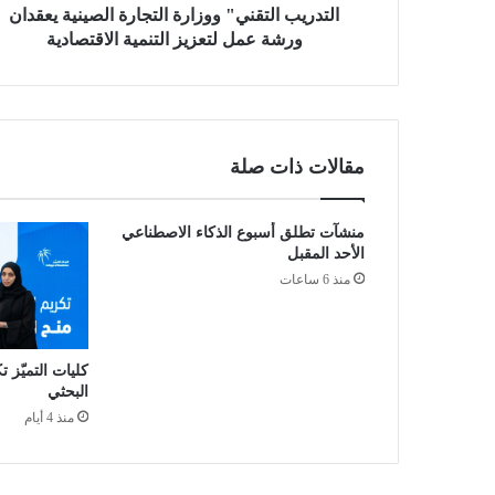
ت
التدريب التقني" ووزارة التجارة الصينية يعقدان
ق
ورشة عمل لتعزيز التنمية الاقتصادية
ن
ي
"
و
و
مقالات ذات صلة
ز
ا
ر
منشآت تطلق أسبوع الذكاء الاصطناعي
ة
الأحد المقبل
ا
منذ 6 ساعات
ل
ت
ج
ا
كليات التميّز ت
ر
البحثي
ة
منذ 4 أيام
ا
ل
ص