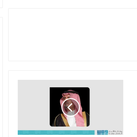
ن
ا
ئ
ب
أ
م
ي
ر
م