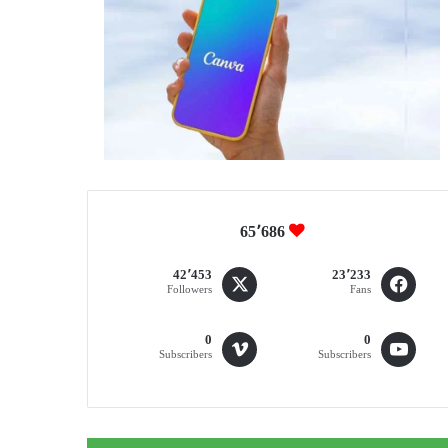
65٬686
42٬453
23٬233
Followers
Fans
0
0
Subscribers
Subscribers