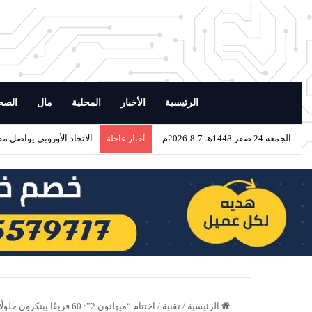
الرئيسية
الأخبار
المحلية
مال
الصح
الجمعة 24 صفر 1448هـ 7-8-2026م
الاتحاد الأوروبي يواصل مق
أخبار عاجلة
الرئيسية
/
تقنية
/
اختتام “ميهاثون 2”: 60 فريقًا يبتكرون حلولًا لمستقبل المياه في السعودية