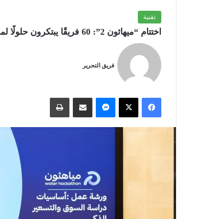
تقنية
اختتام “ميهاثون 2”: 60 فريقًا يبتكرون حلولًا لمستقبل المياه في السعودية
فريق التحرير
فيسبوك
‫X
ماسنجر
مشاركة عبر البريد
طباعة