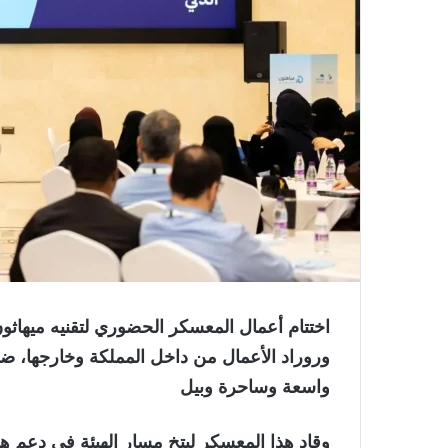
اختتام أعمال المعسكر الحضوري لتقنيه ميهاثون 2″، شارك في المعس
وروراد الأعمال من داخل المملكة وخارجها، 
واسعة وساحرة وبيل
وقاد هذا المعسكر ليتخ مسار الهيئة في دعم هيئ