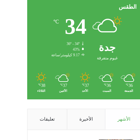
الطقس
34
℃
جدة
36º - 34º
43%
9.17 كيلومتر/ساعة
غيوم متفرقة
38
37
37
36
36
℃
℃
℃
℃
℃
الجمعة
السبت
الأحد
الأثنين
الثلاثاء
الأشهر
الأخيرة
تعليقات