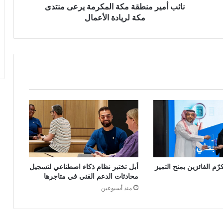
ن
نائب أمير منطقة مكة المكرمة يرعى منتدى
ط
مكة لريادة الأعمال
ق
ة
م
ك
ة
ا
ل
م
ك
ر
م
ة
ي
ر
كرّم الفائزين بمنح التميز
أبل تختبر نظام ذكاء اصطناعي لتسجيل
ع
محادثات الدعم الفني في متاجرها
ى
منذ أسبوعين
م
ن
ت