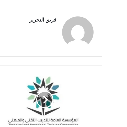
فريق التحرير
ا
ل
ت
د
ر
ي
ب
ا
ل