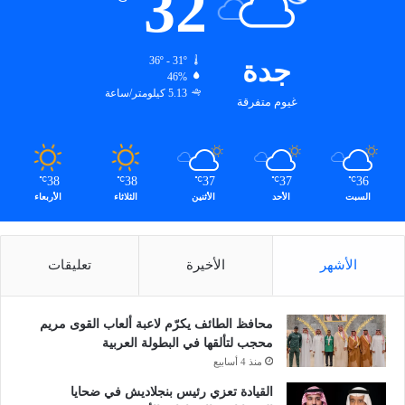
32
ة
و
ا
س
جدة
36º - 31º
ع
46%
5.13 كيلومتر/ساعة
ة
غيوم متفرقة
38
38
37
37
36
℃
℃
℃
℃
℃
السبت
الأحد
الأثنين
الثلاثاء
الأربعاء
الأشهر
الأخيرة
تعليقات
محافظ الطائف يكرّم لاعبة ألعاب القوى مريم
محجب لتألقها في البطولة العربية
منذ 4 أسابيع
القيادة تعزي رئيس بنجلاديش في ضحايا