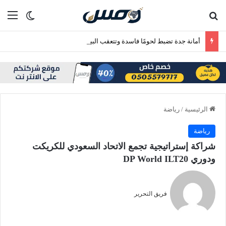
بحث عن
الق
الوضع ا
أمانة جدة تضبط لحومًا فاسدة وتتعقب البيع العشوائي بنطاق بريمان
الرئيسية
/
رياضة
رياضة
شراكة إستراتيجية تجمع الاتحاد السعودي للكريكت
ودوري DP World ILT20
فريق التحرير