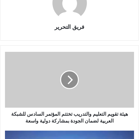
فريق التحرير
ه
ي
ئ
ة
ت
ق
و
ي
م
ا
هيئة تقويم التعليم والتدريب تختتم المؤتمر السادس للشبكة
ل
العربية لضمان الجودة بمشاركة دولية واسعة
ت
ع
ح