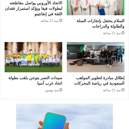
الاتحاد الأوروبي يواصل مقاطعته
ر
ض
لبطولات فيفا ويؤكد استمرار فقدان
ا
ا
الثقة في إنفانتينو
ل
ب
منذ 21 ساعة
السلام يحتفل بإنجازات السلة
س
ت
والطاولة والدراجات
ا
ك
منذ 21 ساعة
د
ا
س
ر
ل
2
ل
0
ش
2
ب
6
ك
ب
ة
ر
إطلاق مبادرة لتطوير المواهب
سيدات النصر يتوجن بلقب بطولة
ا
السعودية في رياضة المحركات
اتحاد غرب آسيا
ي
ل
ا
منذ 21 ساعة
منذ يومين
ع
ض
ر
ا
ب
ل
ي
خ
ة
ب
ل
ر