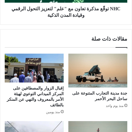
م
ذ
ع
ك
NHC توقّع مذكرة تعاون مع "علم" لتعزيز التحول الرقمي
ر
ر
وقيادة المدن الذكية
ض
ة
ا
ت
ب
ع
مقالات ذات صلة
ت
ا
ك
و
ا
ن
ر
م
2
ع
0
"
2
ع
6
ل
ب
إقبال الزوار والمصطافين على
م
جدة مدينة التجارب المتنوعة على
المركز الميداني التوعوي لهيئة
ر
"
ساحل البحر الأحمر
الأمر بالمعروف والنهي عن المنكر
ي
ل
بالطائف
منذ يوم واحد
ا
ت
منذ يومين
ض
ع
ا
ز
ل
ي
خ