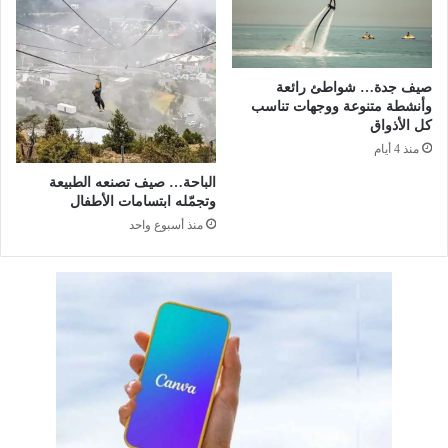
ز
ب
ا
ر
ل
ا
ت
ء
ح
صيف جدة… شواطئ رائعة
و
وأنشطة متنوعة ووجهات تناسب
كل الأذواق
ل
ا
منذ 4 أيام
ل
الباحة… صيف تصنعه الطبيعة
ر
وتجمّله ابتسامات الأطفال
ق
منذ أسبوع واحد
م
ي
و
ق
ي
ا
د
ة
ا
ل
م