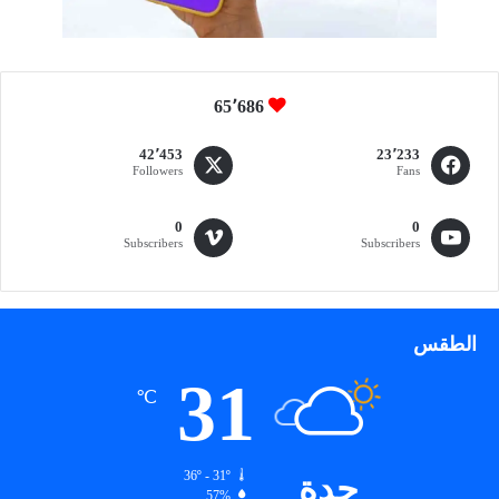
د
ن
ا
ل
65٬686
ذ
ك
42٬453
23٬233
ي
Followers
Fans
ة
0
0
Subscribers
Subscribers
الطقس
31
℃
جدة
36º - 31º
57%