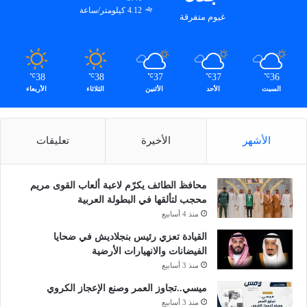
4.12 كيلومتر/ساعة
غيوم متفرقة
38
38
37
37
36
℃
℃
℃
℃
℃
السبت
الأحد
الأثنين
الثلاثاء
الأربعاء
الأشهر
الأخيرة
تعليقات
محافظ الطائف يكرّم لاعبة ألعاب القوى مريم
محجب لتألقها في البطولة العربية
منذ 4 أسابيع
القيادة تعزي رئيس بنجلاديش في ضحايا
الفيضانات والانهيارات الأرضية
منذ 3 أسابيع
ميسي..تجاوز العمر وصنع الإعجاز الكروي
منذ 3 أسابيع