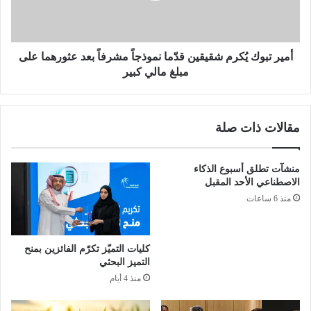
:
و
"
ك
ص
يُ
ن
ك
أمير تبوك يُكرم شقيقين قدّما نموذجاً مشرفاً بعد عثورهما على
د
ر
مبلغ مالي كبير
و
م
ق
ش
و
ق
مقالات ذات صلة
ا
ي
ح
ق
ة
ي
منشآت تطلق أسبوع الذكاء
ا
ن
الاصطناعي الأحد المقبل
ل
ق
منذ 6 ساعات
ن
دّ
خ
م
ي
ا
ل
ن
كليات التميّز تكرّم الفائزين بمنح
"
م
التميز البحثي
ي
و
منذ 4 أيام
و
ذ
ق
ج