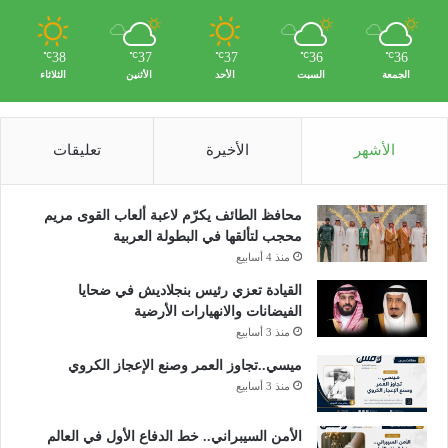
ي
ا
38
37
37
36
36
ض
℃
℃
℃
℃
℃
الجمعة
السبت
الأحد
الأثنين
الثلاثاء
الأشهر
الأخيرة
تعليقات
محافظ الطائف يكرّم لاعبة ألعاب القوى مريم
محجب لتألقها في البطولة العربية
منذ 4 أسابيع
القيادة تعزي رئيس بنجلاديش في ضحايا
الفيضانات والانهيارات الأرضية
منذ 3 أسابيع
ميسي..تجاوز العمر وصنع الإعجاز الكروي
منذ 3 أسابيع
الأمن السيبراني.. خط الدفاع الأول في العالم