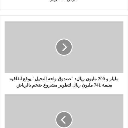
م
ل
ي
ا
ر
و
2
0
0
م
مليار و 200 مليون ريال: "صندوق واحة النخيل" يوقع اتفاقية
ل
بقيمة 741 مليون ريال لتطوير مشروع ضخم بالرياض
ي
و
أ
ن
م
ر
ي
ي
ر
ا
ت
ل
ب