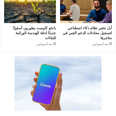
ع
اً
ا
م
ت
ش
ف
ر
ا
ف
أبل تختبر نظام ذكاء اصطناعي
باحثو كاوست يطورون أسلوبًا
ق
اً
لتسجيل محادثات الدعم الفني في
جديدًا لدقة الهندسة الوراثية
ي
ب
متاجرها
للنباتات
ة
ع
منذ أسبوعين
منذ أسبوعين
ب
د
ق
ع
ي
ث
م
و
ة
ر
7
ه
4
م
1
ا
م
ع
ل
ل
ي
ى
و
م
ن
ب