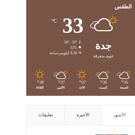
الطقس
33
℃
جدة
36º - 33º
52%
8.39 كيلومتر/ساعة
غيوم متفرقة
38
37
37
36
36
℃
℃
℃
℃
℃
الجمعة
السبت
الأحد
الأثنين
الثلاثاء
الأشهر
الأخيرة
تعليقات