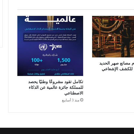
ل
ج
ب
ل
ا
ل
ر
ح
م
ة
م مصانع صهر الحديد
ك
ت للكشف الإشعاعي
و
ج
تكامل تقود مشروعًا وطنيًا يحصد
ه
للمملكة جائزة عالمية عن الذكاء
ة
الاصطناعي
م
منذ 3 أسابيع
س
ت
د
ا
م