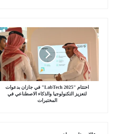
ا
خ
ت
ت
ا
م
"
L
a
b
اختتام "LabTech 2025" في جازان بدعوات
T
لتعزيز التكنولوجيا والذكاء الاصطناعي في
e
المختبرات
c
h
2
0
2