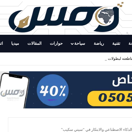
ة
تقنية
رياضة
سياحة
حوارات
المقالات
ميديا
ات
اطعته لبطولات فيفا ويؤكد استمرار فقدان الثقة في إنفانتينو
لذكاء الاصطناعي والابتكار في “سيتي سكيب”