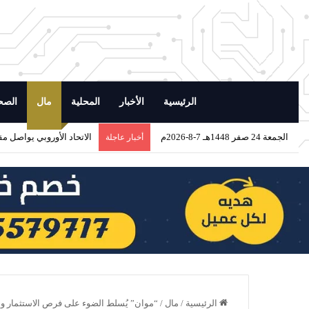
الرئيسية
الأخبار
المحلية
مال
الصح
الجمعة 24 صفر 1448هـ 7-8-2026م
الاتحاد الأوروبي يواصل مق
أخبار عاجلة
الرئيسية
/
مال
/
“موان” يُسلط الضوء على فرص الاستثمار وا