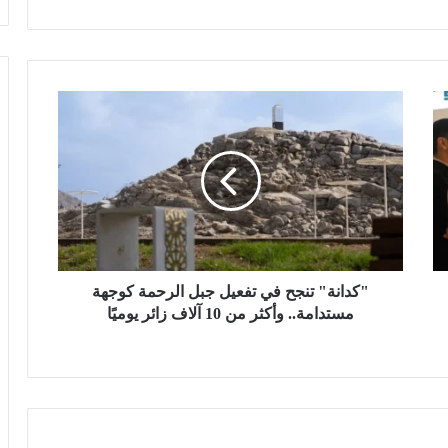
"
ك
د
ا
ن
ة
"
ت
ن
ج
"كدانة" تنجح في تفعيل جبل الرحمة كوجهة
ح
مستدامة.. وأكثر من 10 آلاف زائر يوميًا
ف
ي
ت
ف
ع
ي