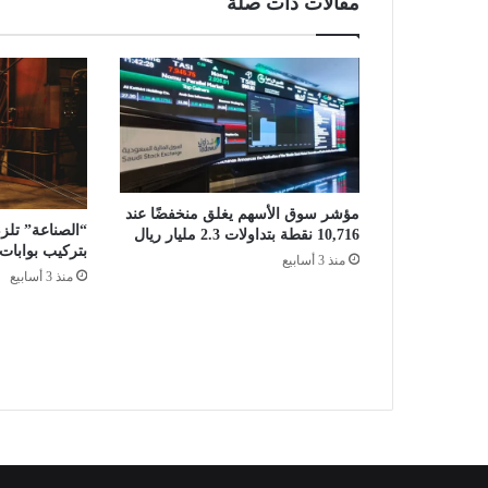
مقالات ذات صلة
5
"
ف
ي
ج
ا
ز
ا
ن
مؤشر سوق الأسهم يغلق منخفضًا عند
ب
“الصناعة” تلز
10,716 نقطة بتداولات 2.3 مليار ريال
د
بتركيب بوابا
منذ 3 أسابيع
ع
منذ 3 أسابيع
و
ا
ت
ل
ت
ع
ز
ي
ز