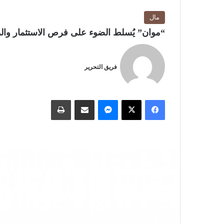
مال
“موان” يُسلط الضوء على فرص الاستثمار وال
فريق التحرير
فيسبوك
‫X
ماسنجر
مشاركة عبر البريد
طباعة