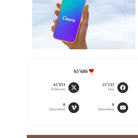
65٬686
42٬453
23٬233
Followers
Fans
0
0
Subscribers
Subscribers