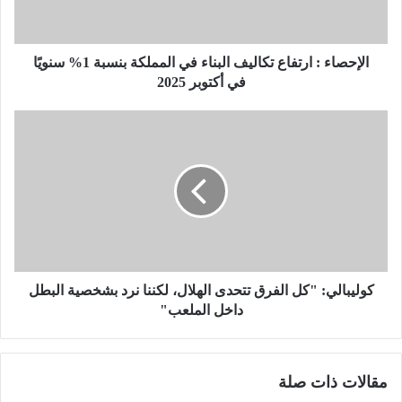
ء
:
ا
ر
الإحصاء : ارتفاع تكاليف البناء في المملكة بنسبة 1% سنويًا
ت
في أكتوبر 2025
ف
ا
ك
ع
و
ت
ل
ك
ي
ا
ب
ل
ا
ي
ل
ف
ي
ا
:
ل
"
كوليبالي: "كل الفرق تتحدى الهلال، لكننا نرد بشخصية البطل
ب
ك
داخل الملعب"
ن
ل
ا
ا
ء
ل
مقالات ذات صلة
ف
ف
ي