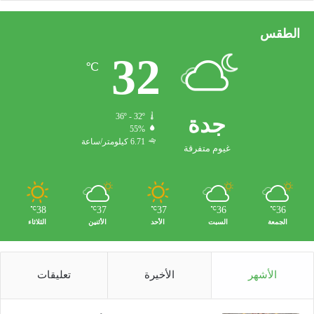
"
الطقس
32
℃
جدة
36º - 32º
55%
6.71 كيلومتر/ساعة
غيوم متفرقة
38
37
37
36
36
℃
℃
℃
℃
℃
الجمعة
السبت
الأحد
الأثنين
الثلاثاء
الأشهر
الأخيرة
تعليقات