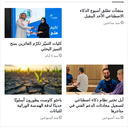
ر
ا
ق
منشآت تطلق أسبوع الذكاء
ل
ت
الاصطناعي الأحد المقبل
م
ت
منذ ساعتين
م
ح
ل
د
ك
ى
ة
ا
كليات التميّز تكرّم الفائزين بمنح
ب
ل
التميز البحثي
ن
ه
منذ 4 أيام
س
ل
ب
ا
ة
ل
1
،
%
ل
س
ك
ن
ن
أبل تختبر نظام ذكاء اصطناعي
باحثو كاوست يطورون أسلوبًا
و
ن
لتسجيل محادثات الدعم الفني في
جديدًا لدقة الهندسة الوراثية
يً
ا
متاجرها
للنباتات
ا
ن
منذ أسبوعين
منذ أسبوعين
ف
ر
ي
د