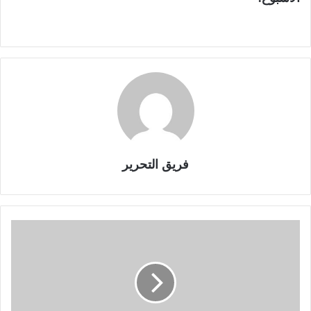
فريق التحرير
ا
ل
إ
ح
ص
ا