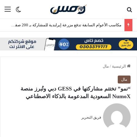
بحث عن
الق
الوضع ا
مكاسب الأعوام السابقة تدفع مزرعة إيرلندية للمشاركة بـ 200 صقر في المزاد الدولي
الرئيسية
/
مال
مال
“نمو” تختتم مشاركتها في GESS دبي وتُبرز منصة
NumoX السعودية المدعومة بالذكاء الاصطناعي
فريق التحرير