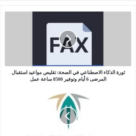
ث
و
ر
ة
ا
ل
ذ
ك
ا
ء
ثورة الذكاء الاصطناعي في الصحة: تقليص مواعيد استقبال
ا
المرضى 6 أيام وتوفير 8500 ساعة عمل
ل
ا
"
ص
ا
ط
ل
ن
ص
ا
ن
ع
د
ي
و
ف