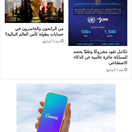
ق
ل
ب
ي
ا
و
ل
ن
ا
من الرابحون والخاسرون في
ر
حسابات بطولة كأس العالم المالية؟
ل
ي
م
منذ 3 أسابيع
ا
ر
ل
تكامل تقود مشروعًا وطنيًا يحصد
ض
د
للمملكة جائزة عالمية عن الذكاء
ى
ف
الاصطناعي
6
ع
منذ 3 أسابيع
أ
ا
ي
ت
ا
ا
م
ل
و
د
ت
ع
و
م
ف
ا
ي
ل
ر
س