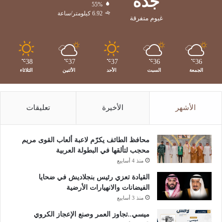
جدة
55%
6.92 كيلومتر/ساعة
غيوم متفرقة
38
37
37
36
36
℃
℃
℃
℃
℃
الجمعة
السبت
الأحد
الأثنين
الثلاثاء
الأشهر
الأخيرة
تعليقات
محافظ الطائف يكرّم لاعبة ألعاب القوى مريم
محجب لتألقها في البطولة العربية
منذ 4 أسابيع
القيادة تعزي رئيس بنجلاديش في ضحايا
الفيضانات والانهيارات الأرضية
منذ 3 أسابيع
ميسي..تجاوز العمر وصنع الإعجاز الكروي