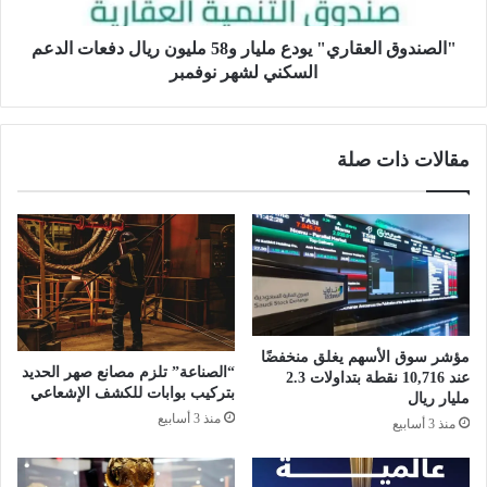
ق
ي
ا
ا
ل
"الصندوق العقاري" يودع مليار و58 مليون ريال دفعات الدعم
ل
ع
السكني لشهر نوفمبر
ص
ق
ح
ا
ة
ر
مقالات ذات صلة
:
ي
ت
"
ق
ي
ل
و
ي
د
ص
ع
م
م
و
ل
ا
ي
مؤشر سوق الأسهم يغلق منخفضًا
ع
ا
“الصناعة” تلزم مصانع صهر الحديد
عند 10,716 نقطة بتداولات 2.3
ي
ر
بتركيب بوابات للكشف الإشعاعي
مليار ريال
د
و
منذ 3 أسابيع
منذ 3 أسابيع
ا
5
س
8
ت
م