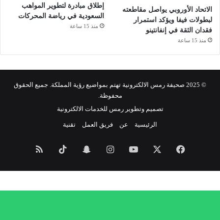
إطلاق مبادرة لتطوير المواهب
الاتحاد الأوروبي يواصل مقاطعته
السعودية في رياضة المحركات
لبطولات فيفا ويؤكد استمرار
منذ 15 ساعة
فقدان الثقة في إنفانتينو
منذ 15 ساعة
© 2025 صحيفة رمس الالكترونية تهتم بمواضيع رؤية المملكة. جميع الحقوق
محفوظة.
تصميم وتطوير رمس للخدمات الالكترونية
الرئيسية
عن
فريق العمل
تقنية
فيسبوك
‫X
‫YouTube
انستقرام
سناب
‫TikTok
ملخص
تشات
الموقع
RSS