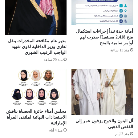
و
د
ل
ف
و
ا
ل
ت
ل
أمانة جدة تبدأ إجراءات استكمال
ا
منح 2,418 مستفيدًا صدرت لهم
م
ل
مدير عام مكافحة المخدرات ينقل
أوامر سامية بالمنح
ر
ر
تعازي وزير الداخلية لذوي شهيد
منذ 15 ساعة
ة
ؤ
الواجب الرقيب الشهري
ا
ي
منذ 20 ساعة
ل
ة
ث
:
ا
أ
ل
ك
ث
ث
ة
ر
ع
م
ل
ن
مجلس أمناء جائزة الحصباة يناقش
ى
1
الاستعدادات النهائية لملتقى المرأة
آل البنون والخوج يزفون عمر إلى
ا
3
الإماراتية
القفص الذهبي
ل
.
منذ 4 أيام
منذ 3 أيام
ت
9