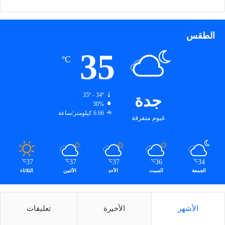
ي
ج
م
الطقس
ا
د
35
ى
℃
ا
ل
أ
جدة
35º - 34º
و
30%
ل
6.66 كيلومتر/ساعة
غيوم متفرقة
ى
37
37
37
36
34
℃
℃
℃
℃
℃
الجمعة
السبت
الأحد
الأثنين
الثلاثاء
الأشهر
الأخيرة
تعليقات