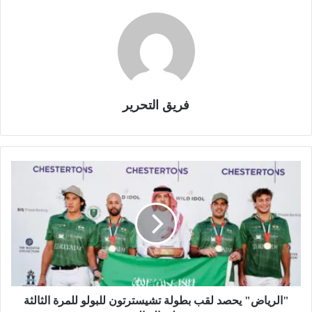
فريق التحرير
"
ا
ل
ر
ي
ا
ض
"
ي
ح
"الرياض" يحصد لقب بطولة تشيسترتون للبولو للمرة الثالثة