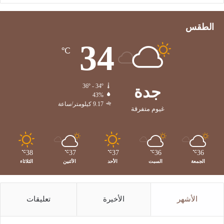
الطقس
34
℃
جدة
36º - 34º
43%
9.17 كيلومتر/ساعة
غيوم متفرقة
38
37
37
36
36
℃
℃
℃
℃
℃
الجمعة
السبت
الأحد
الأثنين
الثلاثاء
الأشهر
الأخيرة
تعليقات