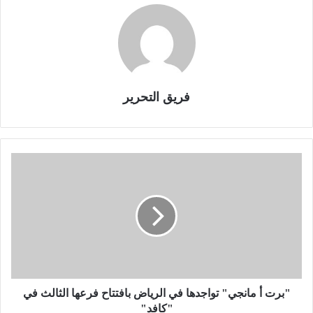
فريق التحرير
"
ب
ر
ت
أ
م
ا
ن
ج
ي
"برت أ مانجي" تواجدها في الرياض بافتتاح فرعها الثالث في
"
"كافد"