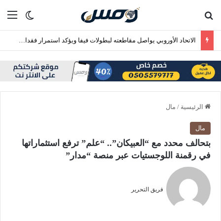
بحث عن
الق
الوضع ا
الاتحاد الأوروبي يواصل مقاطعته لبطولات فيفا ويؤكد استمرار فقدان الثقة في إنفانتينو
الرئيسية
/
مال
مال
بتحالف محدد مع “العبيكان”.. “علم” ترفع استثماراتها
في رقمنة اللوجستيات عبر منصة “مدار”
فريق التحرير