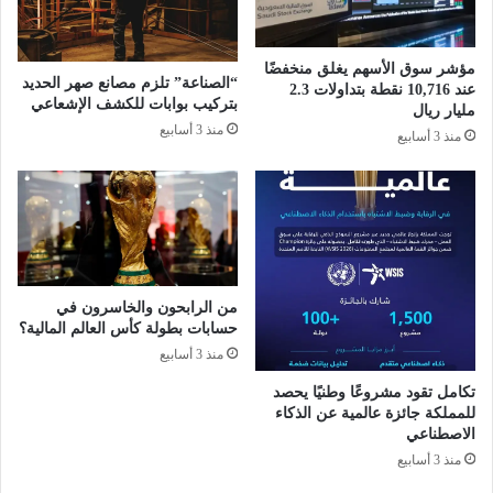
ح
o
ف
R
ر
G
مؤشر سوق الأسهم يغلق منخفضًا
ع
B
“الصناعة” تلزم مصانع صهر الحديد
عند 10,716 نقطة بتداولات 2.3
ه
ب
بتركيب بوابات للكشف الإشعاعي
مليار ريال
ا
أ
منذ 3 أسابيع
منذ 3 أسابيع
ا
ح
ل
ج
ث
ا
ا
م
ل
ج
ث
د
ف
ي
ي
من الرابحون والخاسرون في
د
حسابات بطولة كأس العالم المالية؟
"
ة
ك
منذ 3 أسابيع
و
ا
ذ
تكامل تقود مشروعًا وطنيًا يحصد
ف
ك
للمملكة جائزة عالمية عن الذكاء
د
ا
الاصطناعي
"
ء
منذ 3 أسابيع
م