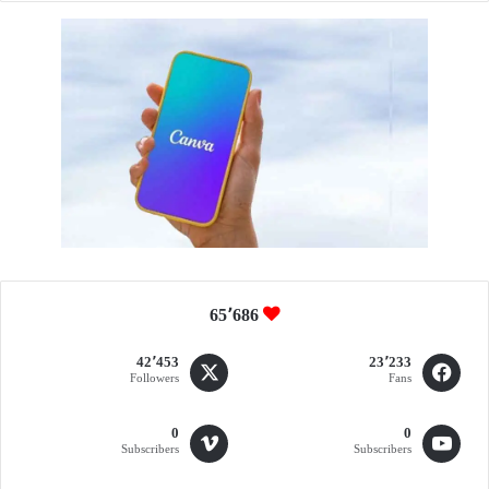
ت
ق
د
م
65٬686
42٬453
23٬233
Followers
Fans
0
0
Subscribers
Subscribers