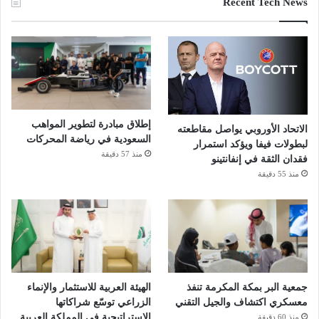
Recent Tech News
إطلاق مبادرة لتطوير المواهب
الاتحاد الأوروبي يواصل مقاطعته
السعودية في رياضة المحركات
لبطولات فيفا ويؤكد استمرار
منذ 57 دقيقة
فقدان الثقة في إنفانتينو
منذ 55 دقيقة
جمعية البر بمكة المكرمة تنفذ
الهيئة العربية للاستثمار والإنماء
معسكري اكتشاف والجيل التقني
الزراعي توسّع شراكاتها
الاستراتيجية في المملكة العربية
منذ 60 دقيقة