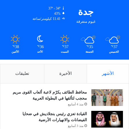
جدة
37º - 34º
43%
11.41 كيلومتر/ساعة
غيوم متفرقة
38
36
37
35
37
℃
℃
℃
℃
℃
الخميس
الجمعة
السبت
الأحد
الأثنين
الأشهر
الأخيرة
تعليقات
محافظ الطائف يكرّم لاعبة ألعاب القوى مريم
محجب لتألقها في البطولة العربية
منذ 4 أسابيع
القيادة تعزي رئيس بنجلاديش في ضحايا
الفيضانات والانهيارات الأرضية
منذ 3 أسابيع