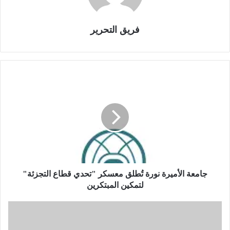
فريق التحرير
ج
ا
م
ع
ة
ا
ل
أ
م
ي
جامعة الأميرة نورة تُطلق معسكر "تحدي قطاع التجزئة"
ر
لتمكين المبتكرين
ة
ن
غ
و
ر
ر
ف