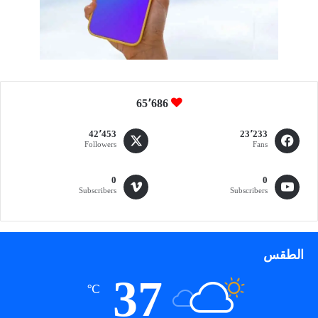
ق
ن
ص
ل
ي
ه
ن
65٬686
د
ي
42٬453
23٬233
Followers
Fans
0
0
Subscribers
Subscribers
الطقس
37
℃