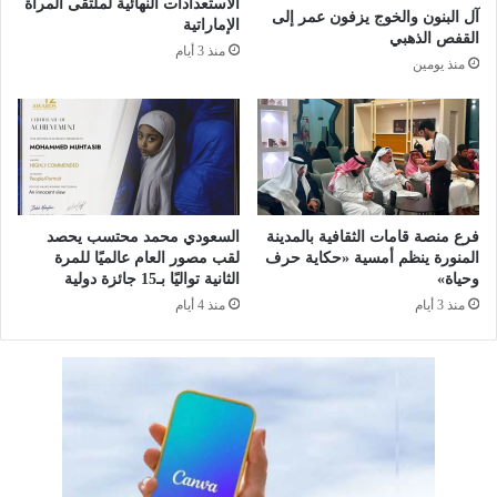
الاستعدادات النهائية لملتقى المرأة
ت
ت
آل البنون والخوج يزفون عمر إلى
الإماراتية
ج
ن
القفص الذهبي
منذ 3 أيام
ز
ا
منذ يومين
ئ
ف
ة
س
"
ي
ل
ة
ت
ل
م
ل
ك
م
فرع منصة قامات الثقافية بالمدينة
السعودي محمد محتسب يحصد
ي
ن
المنورة ينظم أمسية «حكاية حرف
لقب مصور العام عالميًا للمرة
ن
ط
وحياة»
الثانية تواليًا بـ15 جائزة دولية
ا
ق
منذ 3 أيام
منذ 4 أيام
ل
ة
م
أ
ب
م
ت
ا
ك
م
ر
و
ي
ف
ن
د