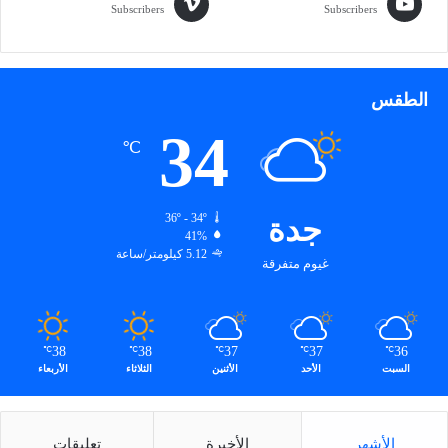
م
Subscribers
Subscribers
ع
ر
ف
ي
الطقس
ة
ل
34
℃
ض
ي
و
ف
جدة
36º - 34º
ا
41%
ل
5.12 كيلومتر/ساعة
غيوم متفرقة
ر
ح
م
ن
38
38
37
37
36
℃
℃
℃
℃
℃
السبت
الأحد
الأثنين
الثلاثاء
الأربعاء
الأشهر
الأخيرة
تعليقات