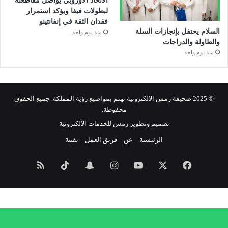
الاتحاد الأوروبي يواصل مقاطعته
لبطولات فيفا ويؤكد استمرار
فقدان الثقة في إنفانتينو
السلام يحتفل بإنجازات السلة
منذ يوم واحد
والطاولة والدراجات
منذ يوم واحد
© 2025 صحيفة رمس الالكترونية تهتم بمواضيع رؤية المملكة. جميع الحقوق
محفوظة.
تصميم وتطوير رمس للخدمات الالكترونية
الرئيسية
عن
فريق العمل
تقنية
فيسبوك
‫X
‫YouTube
انستقرام
سناب
‫TikTok
ملخص
تشات
الموقع
RSS