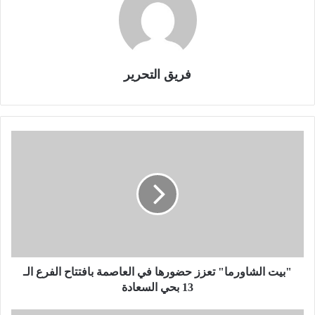
فريق التحرير
"
ب
ي
ت
ا
ل
ش
ا
و
ر
"بيت الشاورما" تعزز حضورها في العاصمة بافتتاح الفرع الـ
م
13 بحي السعادة
ا