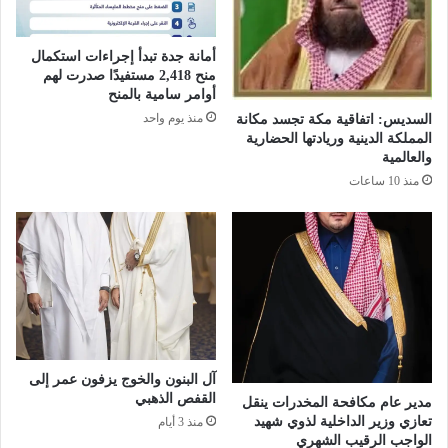
ف
ن
ت
ت
ت
أمانة جدة تبدأ إجراءات استكمال
ب
منح 2,418 مستفيدًا صدرت لهم
ا
ر
أوامر سامية بالمنح
ح
م
منذ يوم واحد
السديس: اتفاقية مكة تجسد مكانة
ا
ا
المملكة الدينية وريادتها الحضارية
ل
ت
والعالمية
ف
ف
منذ 10 ساعات
ر
ا
ع
ق
ا
ي
ل
ة
ـ
م
1
ع
3
"
ب
ع
ح
ط
ي
ا
آل البنون والخوج يزفون عمر إلى
ا
ء
القفص الذهبي
مدير عام مكافحة المخدرات ينقل
ل
ا
تعازي وزير الداخلية لذوي شهيد
منذ 3 أيام
س
ت
الواجب الرقيب الشهري