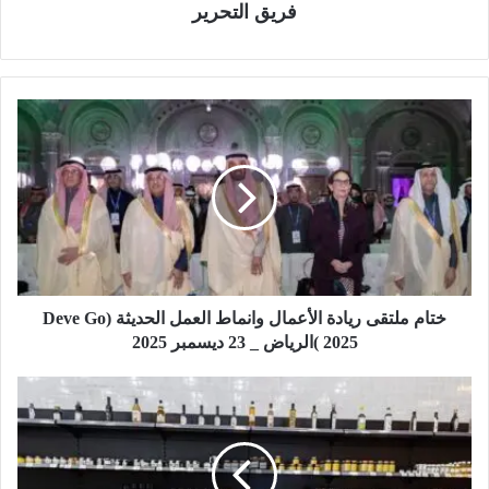
فريق التحرير
خ
ت
ا
م
م
ل
ت
ق
ى
ر
ختام ملتقى ريادة الأعمال وانماط العمل الحديثة (Deve Go
ي
2025 )الرياض _ 23 ديسمبر 2025
ا
د
ب
ة
ي
ا
ئ
ل
ة
أ
م