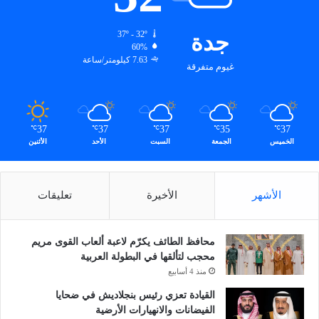
جدة
37º - 32º
60%
7.63 كيلومتر/ساعة
غيوم متفرقة
37
37
37
35
37
℃
℃
℃
℃
℃
الخميس
الجمعة
السبت
الأحد
الأثنين
الأشهر
الأخيرة
تعليقات
محافظ الطائف يكرّم لاعبة ألعاب القوى مريم
محجب لتألقها في البطولة العربية
منذ 4 أسابيع
القيادة تعزي رئيس بنجلاديش في ضحايا
الفيضانات والانهيارات الأرضية