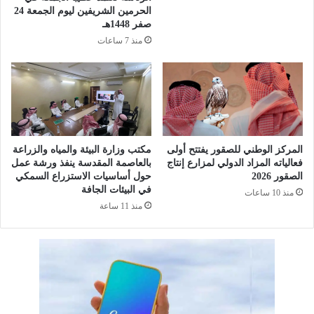
ة
ج
الحرمين الشريفين ليوم الجمعة 24
(
و
صفر 1448هـ
D
ل
منذ 7 ساعات
e
ه
v
ر
e
ق
G
ا
o
ب
2
ي
0
ة
2
المركز الوطني للصقور يفتتح أولى
مكتب وزارة البيئة والمياه والزراعة
م
فعالياته المزاد الدولي لمزارع إنتاج
بالعاصمة المقدسة ينفذ ورشة عمل
5
ش
الصقور 2026
حول أساسيات الاستزراع السمكي
)
ت
في البيئات الجافة
منذ 10 ساعات
ا
ر
منذ 11 ساعة
ل
ك
ر
ة
ي
ع
ا
ل
ض
ى
_
م
2
ن
3
ا