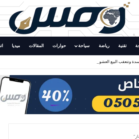
ة
تقنية
رياضة
سياحة
حوارات
المقالات
ميديا
ات
سدة وتتعقب البيع العشوائي بنطاق بريمان
َاز”