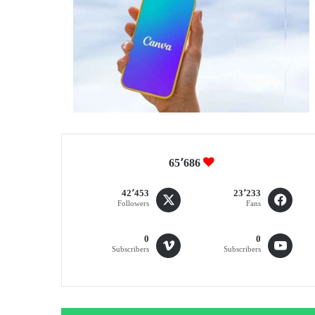
65٬686
42٬453
23٬233
Followers
Fans
0
0
Subscribers
Subscribers