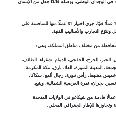
 في الوجدان الوطني، بوصفه قائدًا جعل من الإنسان
وبيّنت اللجنة أن عدد الأعمال المشاركة بلغ 787 عملًا فنيًا، جرى اختيار 61 عملًا منها للمنافسة على
تنوّع التجارب والأساليب الفنية.
يل، الخبر، الخرج، الخفجي، الدمام، شقراء، الطائف،
معة، المدينة المنورة، العلا، بارق، مكة المكرمة،
، خميس مشيط، رأس تنورة، رجال ألمع، سكاكا،
ر، نجران، نمرة العرضية الشمالية، وينبع.
عمالًا قادمة من شيكاغو في الولايات المتحدة
ة وتجاوزها للإطار الجغرافي المحلي.