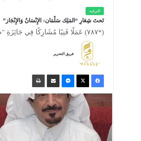
الترفيه
تَحتَ شِعَارِ “المَلِك سَلْمَان: الإِنْسَانُ وَالإِنْجَاز”
​(*٧٨٧) عَمَلًا فَنِيًا مُشَارِكًا فِي جَائِزَةِ "ضِيَاءِ عَزِيز" لِلْبُورْتْرِيه*
فريق التحرير
فيسبوك
‫X
ماسنجر
مشاركة عبر البريد
طباعة