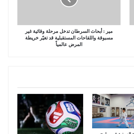
ب
ح
ا
ث
ا
مير : أبحاث السرطان تدخل مرحلة وقائية غير
ل
مسبوقة واللقاحات المستقبلية قد تغيّر خريطة
س
المرض عالمياً
ر
ط
ا
ن
ت
د
خ
ل
م
ر
ح
ل
ة
و