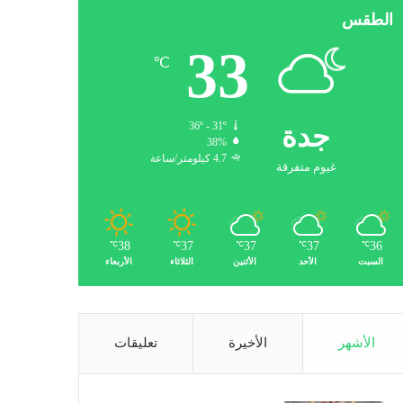
الطقس
33
℃
جدة
36º - 31º
38%
4.7 كيلومتر/ساعة
غيوم متفرقة
38
37
37
37
36
℃
℃
℃
℃
℃
السبت
الأحد
الأثنين
الثلاثاء
الأربعاء
الأشهر
الأخيرة
تعليقات