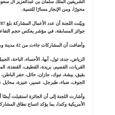
الشريفين الملك سلمان بن عبدالعزيز آل سعود
محورًا، ومن الإنجاز مسارًا للتنمية.
جوائز المسابقة، في مؤشر يعكس حجم التفاعل و
وأضافت أن المشاركات جاءت من 42 مدينة ومحافظة من مختلف مناطق المملكة، وهي:
الرياض، جدة، ثول، أبها، الأحساء، الباحة، الجب
القريات، القصيم، بريدة، القطيف، القنفذة، المج
بقيق، بيشة، تبوك، جازان، حائل، حفر الباطن
الجوف، ضباء، طبرجل، عسير، عنيزة، محايل عسي
وأشارت اللجنة إلى أن الجائزة استقبلت أيضًا أ
الأمريكية وكندا، بما يؤكد اتساع نطاق المشارك