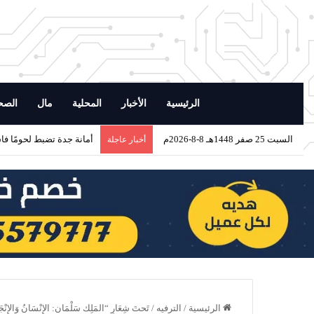
الرئيسية
الأخبار
المحلية
مال
الصح
السبت 25 صفر 1448هـ 8-8-2026م
أمانة جدة تضبط لحومًا فا
أخبار عاجلة
الرئيسية
/
الترفيه
/
تَحتَ شِعَارِ “المَلِك سَلْمَان: الإِنْسَانُ وَالإِنْج