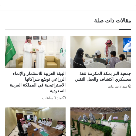
ي
و
م
ث
ن
ف
مقالات ذات صلة
ط
ي
ق
ح
ة
ل
ا
ي
ل
ب
ج
ا
و
ل
ف
أ
ط
جمعية البر بمكة المكرمة تنفذ
الهيئة العربية للاستثمار والإنماء
ف
معسكري اكتشاف والجيل التقني
الزراعي توسّع شراكاتها
ا
الاستراتيجية في المملكة العربية
منذ 3 ساعات
السعودية
ل
منذ 3 ساعات