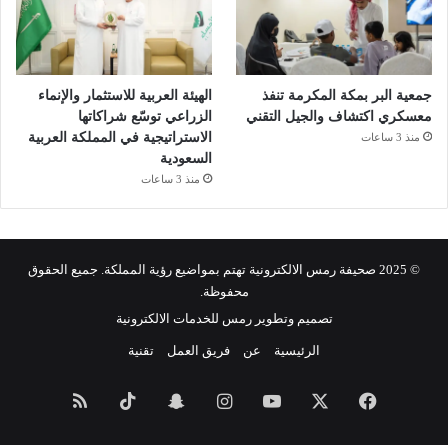
جمعية البر بمكة المكرمة تنفذ
الهيئة العربية للاستثمار والإنماء
معسكري اكتشاف والجيل التقني
الزراعي توسّع شراكاتها
الاستراتيجية في المملكة العربية
منذ 3 ساعات
السعودية
منذ 3 ساعات
© 2025 صحيفة رمس الالكترونية تهتم بمواضيع رؤية المملكة. جميع الحقوق
محفوظة.
تصميم وتطوير رمس للخدمات الالكترونية
الرئيسية
عن
فريق العمل
تقنية
فيسبوك
‫X
‫YouTube
انستقرام
سناب
‫TikTok
ملخص