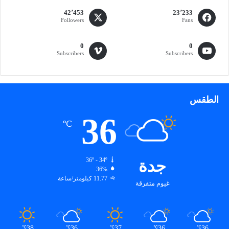
42٬453
23٬233
Followers
Fans
0
0
Subscribers
Subscribers
الطقس
36
℃
جدة
36º - 34º
36%
11.77 كيلومتر/ساعة
غيوم متفرقة
38
36
37
36
36
℃
℃
℃
℃
℃