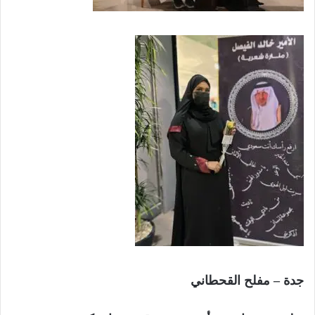
جدة – مفلح القحطاني