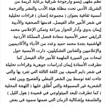
نظم مقهى إيسو وأرجوحة شرقية برعاية كريمة من
الشريك الأدبي تحت مظلة هيئة الأدب والنشر والترجمة
أمسية ثقافية بعنوان ( مجموعة إنسان ) قراءات تحليلية
في شعر الأمير خالد الفيصل، قدمتها الصحفية والأديبة
إيمان بدوي وأدار الحوار ببراعة وتمكن الإعلامي محمد
الرايقي حضر الأمسية سعادة قنصل المملكة الأردنية
الهاشمية بجدة محمد حميد وعدد من الأدباء والأكاديميين
والإعلاميين والفنانين التشكيليين، دارت الأمسية حول
لمحات من السيرة الملهمة للأمير خالد الفيصل كما
تطرقت الأستاذة إيمان لدراسات جوهرية وقراءات تحليلة
في شعر دايم السيف بين اللغة الثالثة التي تفرد بها والتي
جاءت لغة توسط بين الشعر النبطي والفصيح وبين لغته
الشعرية غير المسبوقة والتي أُطلق عليها ( اللهجة المحلية
) كما تطرقت للبعد الميثولوجي في قصيدة ( هول الليل )
والفلسفة وإشكالية الزمان التي ضمنها سموه في بعض