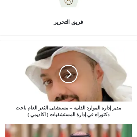
فريق التحرير
م
د
ي
ر
إ
د
ا
ر
ة
ا
مدير إدارة الموارد الذاتية – مستشفى الثغر العام باحث
ل
دكتوراه في إدارة المستشفيات ( اكاديمي )
م
و
ل
ا
ل