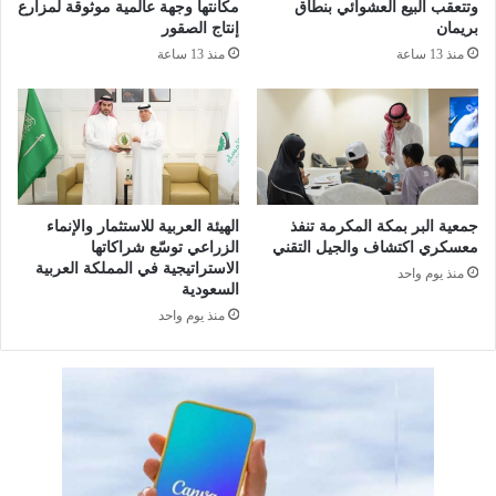
ا
و
وتتعقب البيع العشوائي بنطاق
مكانتها وجهة عالمية موثوقة لمزارع
ل
ل
بريمان
إنتاج الصقور
ع
ي
منذ 13 ساعة
منذ 13 ساعة
ا
ا
م
ل
ب
ع
ا
ه
ح
د
ث
ا
د
ل
جمعية البر بمكة المكرمة تنفذ
الهيئة العربية للاستثمار والإنماء
ك
ش
معسكري اكتشاف والجيل التقني
الزراعي توسّع شراكاتها
ت
خ
الاستراتيجية في المملكة العربية
منذ يوم واحد
و
ص
السعودية
ر
ي
منذ يوم واحد
ا
ة
ه
ا
ف
ل
ي
ق
إ
ي
د
ا
ا
د
ر
ي