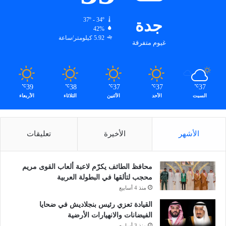
جدة
37º - 34º
42%
5.92 كيلومتر/ساعة
غيوم متفرقة
39
38
37
37
37
℃
℃
℃
℃
℃
السبت
الأحد
الأثنين
الثلاثاء
الأربعاء
الأشهر
الأخيرة
تعليقات
محافظ الطائف يكرّم لاعبة ألعاب القوى مريم
محجب لتألقها في البطولة العربية
منذ 4 أسابيع
القيادة تعزي رئيس بنجلاديش في ضحايا
الفيضانات والانهيارات الأرضية
منذ 3 أسابيع