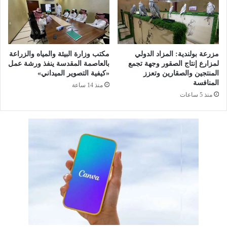
ي
ت
ا
ل
د
ف
ي
ز
ة
ي
مزرعة بولندية: المزاد الدولي
مكتب وزارة البيئة والمياه والزراعة
ا
و
لمزارع إنتاج الصقور وجهة تجمع
بالعاصمة المقدسة ينفذ ورشة عمل
ل
ن
المنتجين والصقارين وتعزز
«كيفية التصوير الميداني»
ع
أ
المنافسة
منذ 14 ساعة
ر
م
منذ 5 ساعات
ب
ا
ي
م
ة
م
ا
ن
ل
ص
أ
ا
ك
ت
ث
ا
ر
ل
ت
ب
أ
ث
ث
و