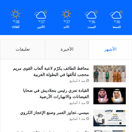
ت
ف
ا
38
37
37
36
36
℃
℃
℃
℃
℃
ع
الجمعة
السبت
الأحد
الأثنين
الثلاثاء
ل
ي
ة
ب
الأشهر
الأخيرة
تعليقات
م
ع
ا
محافظ الطائف يكرّم لاعبة ألعاب القوى مريم
ي
محجب لتألقها في البطولة العربية
ي
منذ 4 أسابيع
ر
القيادة تعزي رئيس بنجلاديش في ضحايا
ج
الفيضانات والانهيارات الأرضية
د
منذ 3 أسابيع
ي
د
ميسي..تجاوز العمر وصنع الإعجاز الكروي
ة
منذ 3 أسابيع