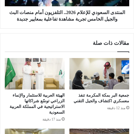
ي
ل
.
س
المنتدى السعودي للإعلام 2026.. التلفزيون أمام منصات البث
.
ع
والجيل الخامس تجربة مشاهدة تفاعلية بمعايير جديدة
و
و
ل
د
ي
ي
مقالات ذات صلة
ا
ل
ل
ل
ع
إ
ه
ع
د
ل
ا
ا
ل
م
ش
2
خ
0
جمعية البر بمكة المكرمة تنفذ
الهيئة العربية للاستثمار والإنماء
ص
2
معسكري اكتشاف والجيل التقني
الزراعي توسّع شراكاتها
ي
6
الاستراتيجية في المملكة العربية
منذ 12 دقيقة
ة
السعودية
.
ا
.
منذ 17 دقيقة
ل
ا
ق
ل