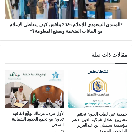
ن
د
ج
ى
ا
ا
زً
ل
*المنتدى السعودي للإعلام 2026 يناقش كيف يتعاطى الإعلام
ا
س
مع البيانات الضخمة ويصنع المعلومة؟*
ن
ع
و
و
ع
د
مقالات ذات صلة
يً
ي
ا
ل
ف
ل
ي
إ
ت
ع
ص
ل
ح
ا
ي
م
ح
2
ت
0
لأول مرة…نرعاك توقّع اتفاقية
جمعية عين لطب العيون تختتم
ش
2
تعاون مع تجمع الحدود الشمالية
مشروع اعتلال شبكية العين بدعم
وّ
6
الصحي
مؤسسة سليمان بن عبدالعزيز
ه
ي
الراجحي الخيرية
منذ يومين