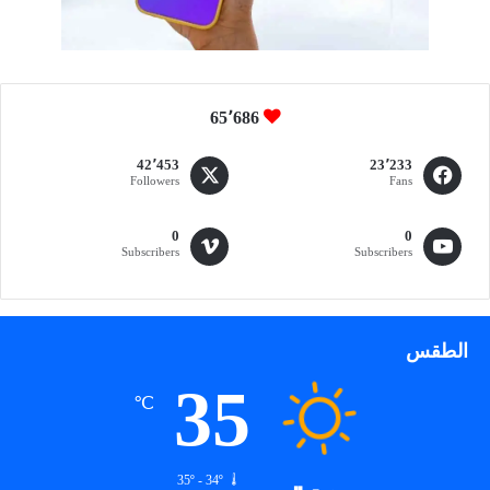
ع
ا
ل
ب
ي
65٬686
ا
ن
42٬453
23٬233
ا
Followers
Fans
ت
ا
ل
0
0
Subscribers
Subscribers
ض
خ
م
ة
الطقس
و
ي
35
ص
℃
ن
ع
ا
35º - 34º
ل