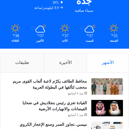
جدة
39%
م
8.9 كيلومتر/ساعة
سماء صافية
ع
ل
و
م
ة
35
37
37
37
38
℃
℃
℃
℃
℃
الجمعة
السبت
الأحد
الأثنين
الثلاثاء
؟
*
الأشهر
الأخيرة
تعليقات
محافظ الطائف يكرّم لاعبة ألعاب القوى مريم
محجب لتألقها في البطولة العربية
منذ 4 أسابيع
القيادة تعزي رئيس بنجلاديش في ضحايا
الفيضانات والانهيارات الأرضية
منذ 3 أسابيع
ميسي..تجاوز العمر وصنع الإعجاز الكروي