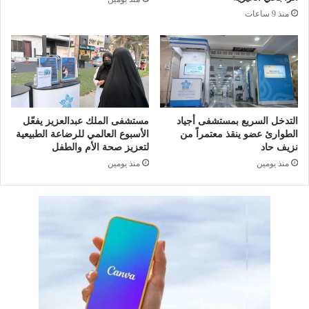
ا
ن
منذ 9 ساعات
ل
ا
ع
ق
م
ش
و
ك
د
ي
ا
ف
ل
ي
التدخل السريع بمستشفى أجياد
مستشفى الملك عبدالعزيز يفعّل
ف
ت
الطوارئ عضو ينقذ معتمراً من
الأسبوع العالمي للرضاعة الطبيعية
ق
ع
نزيف حاد
لتعزيز صحة الأم والطفل
ر
ا
منذ يومين
منذ يومين
ي
ط
ى
ا
ل
إ
ع
ل
ا
م
م