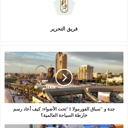
فريق التحرير
ج
د
ة
و
"
س
ب
ا
ق
ا
جدة و "سباق الفورمولا 1"تحت الأضواء: كيف أعاد رسم
ل
خارطة السياحة العالمية؟
ف
و
ب