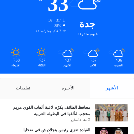
33
جدة
36º - 31º
38%
4.7 كيلومتر/ساعة
غيوم متفرقة
38
37
37
37
36
℃
℃
℃
℃
℃
السبت
الأحد
الأثنين
الثلاثاء
الأربعاء
الأشهر
الأخيرة
تعليقات
محافظ الطائف يكرّم لاعبة ألعاب القوى مريم
محجب لتألقها في البطولة العربية
منذ 4 أسابيع
القيادة تعزي رئيس بنجلاديش في ضحايا