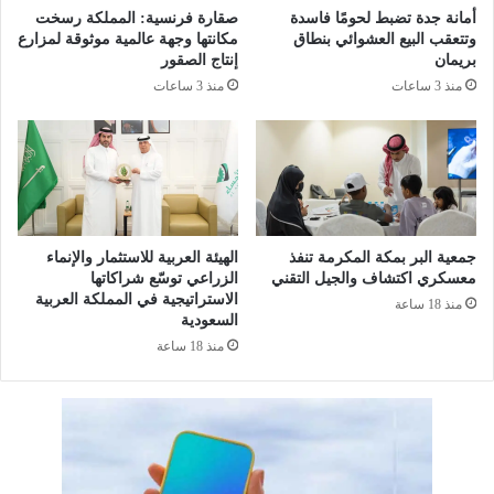
أ
و
أمانة جدة تضبط لحومًا فاسدة
صقارة فرنسية: المملكة رسخت
ع
ا
وتتعقب البيع العشوائي بنطاق
مكانتها وجهة عالمية موثوقة لمزارع
ا
ق
بريمان
إنتاج الصقور
د
ا
منذ 3 ساعات
منذ 3 ساعات
ر
ل
س
أ
م
س
خ
م
ا
ا
ر
ك
ط
ب
جمعية البر بمكة المكرمة تنفذ
الهيئة العربية للاستثمار والإنماء
ة
ج
معسكري اكتشاف والجيل التقني
الزراعي توسّع شراكاتها
ا
د
الاستراتيجية في المملكة العربية
منذ 18 ساعة
ل
ة
السعودية
س
و
منذ 18 ساعة
ي
تُ
ا
ت
ح
ل
ة
ف
ا
أ
ل
ك