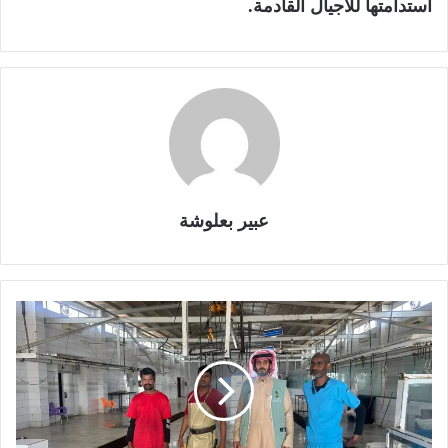
استدامتها للأجيال القادمة.
عبير بعلوشة
ب
ي
ئ
ة
ت
ر