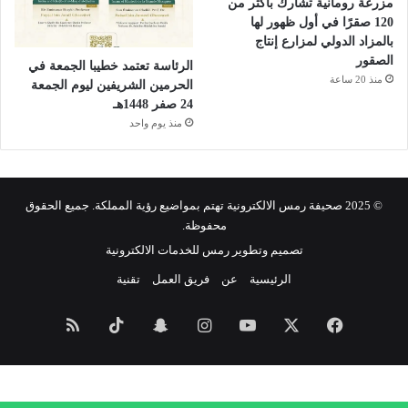
مزرعة رومانية تشارك بأكثر من
120 صقرًا في أول ظهور لها
بالمزاد الدولي لمزارع إنتاج
الصقور
الرئاسة تعتمد خطيبا الجمعة في
منذ 20 ساعة
الحرمين الشريفين ليوم الجمعة
24 صفر 1448هـ
منذ يوم واحد
© 2025 صحيفة رمس الالكترونية تهتم بمواضيع رؤية المملكة. جميع الحقوق
محفوظة.
تصميم وتطوير رمس للخدمات الالكترونية
الرئيسية
عن
فريق العمل
تقنية
فيسبوك
‫X
‫YouTube
انستقرام
سناب
‫TikTok
ملخص
تشات
الموقع