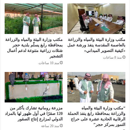
ة
م
ع
ل
ل
ة
ى
ر
ا
ق
ل
ا
أ
ب
مكتب وزارة البيئة والمياه والزراعة
مكتب وزارة البيئة والمياه والزراعة
س
ي
بالعاصمة المقدسة ينفذ ورشة عمل
بمحافظة رابغ يسلّم بلدية حجر
و
ة
«كيفية التصوير الميداني»
شتلات زراعية متنوعة لدعم أعمال
ا
التشجير
ش
منذ 8 ساعات
ق
ا
منذ 10 ساعات
و
م
ا
ل
ل
ة
م
ل
س
ر
ا
ف
ل
ع
“مكتب وزارة البيئة والمياه
مزرعة رومانية تشارك بأكثر من
خ
ج
والزراعة بمحافظة رابغ ينفذ الحملة
120 صقرًا في أول ظهور لها بالمزاد
ا
ا
الرقابية الحادية عشرة على حراج
الدولي لمزارع إنتاج الصقور
س
ه
التمور بمركز حجر”
منذ 20 ساعة
ت
ز