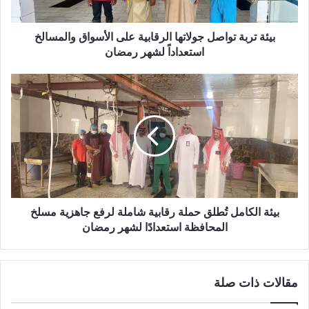
ب
ة
ت
‏بيئة تربة تواصل جولاتها الرقابية على الأسواق والمسالخ
و
استعداداً لشهر رمضان
ا
ص
ل
ب
ج
ي
و
ئ
ل
ة
ا
ا
ت
ل
ه
ك
ا
ا
ا
م
‏بيئة الكامل تُطلق حملة رقابية شاملة لرفع جاهزية مسلخ
ل
ل
المحافظة استعدادًا لشهر رمضان
ر
تُ
ق
ط
ا
ل
مقالات ذات صلة
ب
ق
ي
ح