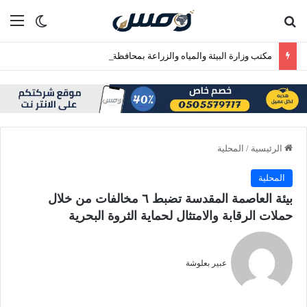
بحث عن
الق
الوضع ا
مكتب وزارة البيئة والمياه والزراعة بمحافظة رابغ يسلّم بلدية حجر شتلات زراعية متنوعة لدعم أعمال التشجير
الرئيسية
/
المحلية
المحلية
‏بيئة العاصمة المقدسة تضبط ٦ مخالفات من خلال
حملات الرقابة والامتثال لحماية الثروة البحرية
عبير بعلوشة