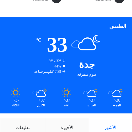
ا
ل
ش
ه
الطقس
ر
ر
33
℃
م
ض
ا
ن
جدة
36º - 32º
44%
7.38 كيلومتر/ساعة
غيوم متفرقة
37
37
37
37
36
℃
℃
℃
℃
℃
الجمعة
السبت
الأحد
الأثنين
الثلاثاء
الأشهر
الأخيرة
تعليقات