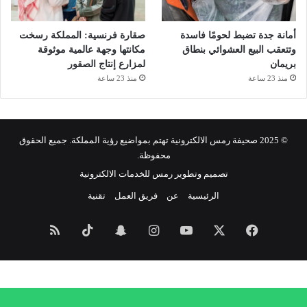
أمانة جدة تضبط لحومًا فاسدة
صقارة فرنسية: المملكة رسخت
وتتعقب البيع العشوائي بنطاق
مكانتها وجهة عالمية موثوقة
بريمان
لمزارع إنتاج الصقور
منذ 23 ساعة
منذ 23 ساعة
© 2025 صحيفة رمس الالكترونية تهتم بمواضيع رؤية المملكة. جميع الحقوق
محفوظة.
تصميم وتطوير رمس للخدمات الالكترونية
الرئيسية
عن
فريق العمل
تقنية
فيسبوك
‫X
‫YouTube
انستقرام
سناب
‫TikTok
ملخص
تشات
الموقع
RSS