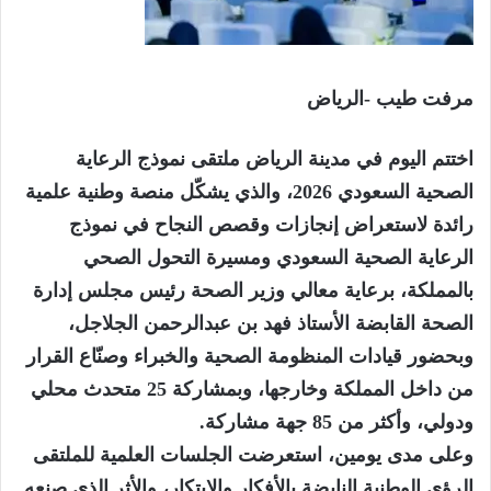
مرفت طيب -الرياض
اختتم اليوم في مدينة الرياض ملتقى نموذج الرعاية
الصحية السعودي 2026، والذي يشكّل منصة وطنية علمية
رائدة لاستعراض إنجازات وقصص النجاح في نموذج
الرعاية الصحية السعودي ومسيرة التحول الصحي
بالمملكة، برعاية معالي وزير الصحة رئيس مجلس إدارة
الصحة القابضة الأستاذ فهد بن عبدالرحمن الجلاجل،
وبحضور قيادات المنظومة الصحية والخبراء وصنّاع القرار
من داخل المملكة وخارجها، وبمشاركة 25 متحدث محلي
ودولي، وأكثر من 85 جهة مشاركة.
وعلى مدى يومين، استعرضت الجلسات العلمية للملتقى
الرؤى الوطنية النابضة بالأفكار والابتكار، والأثر الذي صنعه