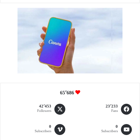
خ
ص
ص
ي
ة
ل
أ
م
ن
و
س
ل
ا
م
65٬686
ة
ا
42٬453
23٬233
ل
Followers
Fans
م
ج
0
0
ت
Subscribers
Subscribers
م