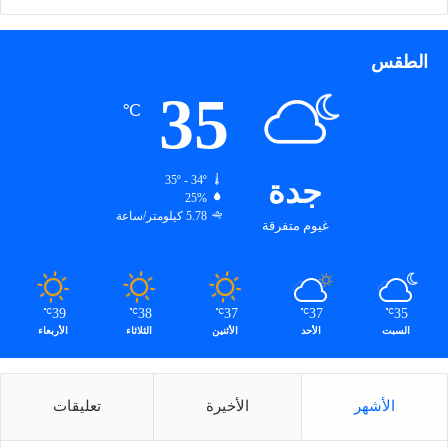
ع
الطقس
35
℃
جدة
35º - 34º
25%
5.78 كيلومتر/ساعة
غيوم متفرقة
39
38
37
37
35
℃
℃
℃
℃
℃
السبت
الأحد
الأثنين
الثلاثاء
الأربعاء
الأشهر
الأخيرة
تعليقات