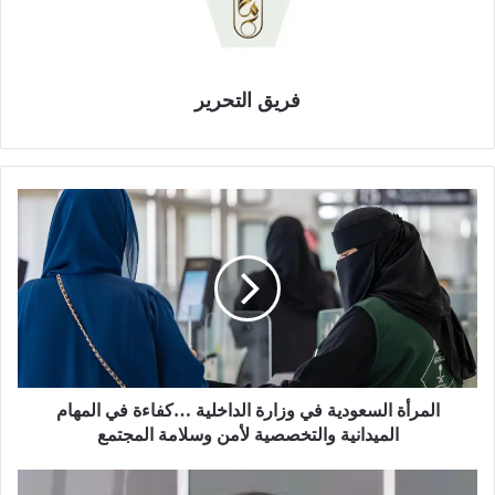
فريق التحرير
ا
ل
م
ر
أ
ة
ا
ل
س
ع
المرأة السعودية في وزارة الداخلية …كفاءة في المهام
و
الميدانية والتخصصية لأمن وسلامة المجتمع
د
ي
ا