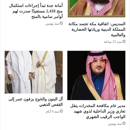
ا
أمانة جدة تبدأ إجراءات استكمال
ف
ن
منح 2,418 مستفيدًا صدرت لهم
ي
ي
أوامر سامية بالمنح
ا
ي
منذ يومين
السديس: اتفاقية مكة تجسد مكانة
ل
ت
المملكة الدينية وريادتها الحضارية
م
ح
والعالمية
ه
د
منذ 21 ساعة
ا
ث
م
ل
ا
ـ
ل
ص
م
ح
ي
ي
د
ف
ا
ة
ن
ر
ي
م
آل البنون والخوج يزفون عمر إلى
ة
س
القفص الذهبي
مدير عام مكافحة المخدرات ينقل
و
تعازي وزير الداخلية لذوي شهيد
منذ 4 أيام
ا
الواجب الرقيب الشهري
ل
منذ يومين
ت