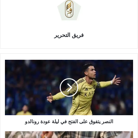
فريق التحرير
ا
ل
ن
ص
ر
ي
ت
ف
و
ق
النصر يتفوق على الفتح في ليلة عودة رونالدو
ع
ل
ج