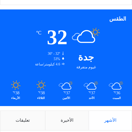
الطقس
32
℃
جدة
36º - 32º
53%
4.6 كيلومتر/ساعة
غيوم متفرقة
38
38
37
37
36
℃
℃
℃
℃
℃
السبت
الأحد
الأثنين
الثلاثاء
الأربعاء
الأشهر
الأخيرة
تعليقات