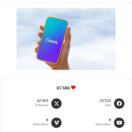
م
2
0
2
5
65٬686
42٬453
23٬233
Followers
Fans
0
0
Subscribers
Subscribers