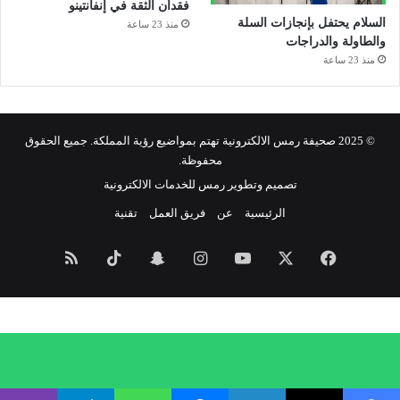
فقدان الثقة في إنفانتينو
السلام يحتفل بإنجازات السلة
منذ 23 ساعة
والطاولة والدراجات
منذ 23 ساعة
© 2025 صحيفة رمس الالكترونية تهتم بمواضيع رؤية المملكة. جميع الحقوق
محفوظة.
تصميم وتطوير رمس للخدمات الالكترونية
الرئيسية
عن
فريق العمل
تقنية
فيسبوك
‫X
‫YouTube
انستقرام
سناب
‫TikTok
ملخص
تشات
الموقع
RSS