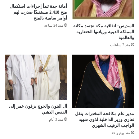
د
س
أمانة جدة تبدأ إجراءات استكمال
و
م
منح 2,418 مستفيدًا صدرت لهم
ت
أوامر سامية بالمنح
ح
منذ 24 ساعة
السديس: اتفاقية مكة تجسد مكانة
ت
المملكة الدينية وريادتها الحضارية
ف
والعالمية
ل
منذ 7 ساعات
ب
خ
ت
ا
م
ب
ر
ا
م
ج
آل البنون والخوج يزفون عمر إلى
ه
القفص الذهبي
مدير عام مكافحة المخدرات ينقل
ا
تعازي وزير الداخلية لذوي شهيد
منذ 3 أيام
ل
الواجب الرقيب الشهري
ع
منذ يوم واحد
ا