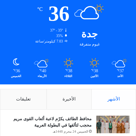
36
℃
جدة
37º - 35º
35%
7.03 كيلومتر/ساعة
غيوم متفرقة
36
40
38
38
37
℃
℃
℃
℃
℃
الأحد
الأثنين
الثلاثاء
الأربعاء
الخميس
الأشهر
الأخيرة
تعليقات
محافظ الطائف يكرّم لاعبة ألعاب القوى مريم
محجب لتألقها في البطولة العربية
الخميس 24 محرم 1448هـ