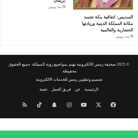
بريمان
منذ يومين
السديس: اتفاقية مكة تجسد
مكانة المملكة الدينية وريادتها
الحضارية والعالمية
منذ يومين
© 2025 صحيفة رمس الالكترونية تهتم بمواضيع رؤية المملكة. جميع الحقوق
محفوظة.
تصميم وتطوير رمس للخدمات الالكترونية
الرئيسية
عن
فريق العمل
تقنية
فيسبوك
‫X
‫YouTube
انستقرام
سناب
‫TikTok
ملخص
تشات
الموقع
RSS