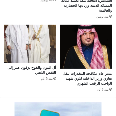
منذ يومين
السديس: اتفاقية مكة تجسد مكانة
و
م
المملكة الدينية وريادتها الحضارية
ج
ت
والعالمية
د
ك
منذ يومين
ة
ا
ا
م
س
ل
ت
ة
ع
ت
د
ر
ا
ف
دً
ع
ا
ت
ل
ن
آل البنون والخوج يزفون عمر إلى
ر
ا
القفص الذهبي
مدير عام مكافحة المخدرات ينقل
م
ف
تعازي وزير الداخلية لذوي شهيد
منذ 5 أيام
ض
س
الواجب الرقيب الشهري
ا
ي
منذ 3 أيام
ن
ة
ا
ل
ص
ا