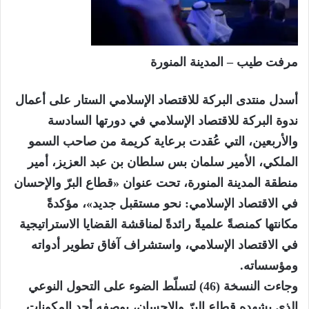
مرفت طيب – المدينة المنورة
أسدل منتدى البركة للاقتصاد الإسلامي الستار على أعمال
ندوة البركة للاقتصاد الإسلامي في دورتها السادسة
والأربعين، التي عُقدت برعاية كريمة من صاحب السمو
الملكي، الأمير سلمان بس سلطان بن عبد العزيز، أمير
منطقة المدينة المنورة، تحت عنوان «قطاع البرّ والإحسان
في الاقتصاد الإسلامي: نحو مستقبل جديد»، مؤكدةً
مكانتها كمنصةً علميةً رائدةً لمناقشة القضايا الاستراتيجية
في الاقتصاد الإسلامي، واستشراف آفاق تطوير أدواته
ومؤسساته.
وجاءت النسخة (46) لتسلّط الضوء على التحول النوعي
الذي يشهده قطاع البرّ والإحسان، بوصفه أحد المكونات