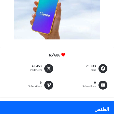
د
ر
ا
ت
ف
ي
ا
ل
أ
س
65٬686
و
ا
42٬453
23٬233
ق
Followers
Fans
ا
ل
0
0
ع
Subscribers
Subscribers
ا
ل
م
ي
الطقس
ة