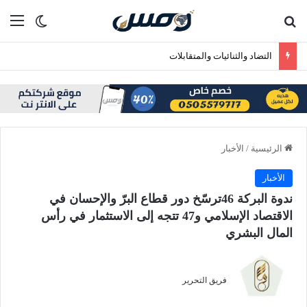
بحث عن
الق
الوضع ا
صقار نمساوي: المزاد الدولي لمزارع إنتاج الصقور يعزز ثقة المزارع الأوروبية
الرئيسية
/
الأخبار
الأخبار
ندوة البركة 46ترسّخ دور قطاع البرّ والإحسان في
الاقتصاد الإسلامي و47 تتجه إلى الاستثمار في رأس
المال البشري
فريق التحرير