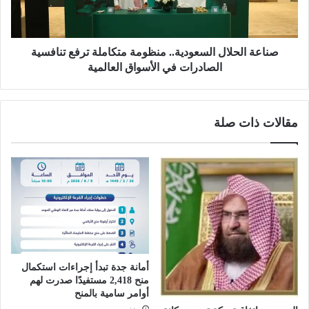
ة
ل
م
ح
ت
ل
ك
ا
صناعة الحلال السعودية.. منظومة متكاملة ترفع تنافسية
ا
ل
الصادرات في الأسواق العالمية
م
ا
ل
ل
ة
س
مقالات ذات صلة
ف
ع
ي
و
م
د
ك
ي
ة
ة
و
.
ا
.
ل
م
م
ن
د
ظ
ي
أمانة جدة تبدأ إجراءات استكمال
و
منح 2,418 مستفيدًا صدرت لهم
ن
م
أوامر سامية بالمنح
ة
ة