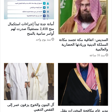
و
ا
ع
ل
و
ت
ي
ع
أمانة جدة تبدأ إجراءات استكمال
ة
ا
منح 2,418 مستفيدًا صدرت لهم
ب
م
أوامر سامية بالمنح
م
ل
منذ يوم واحد
السديس: اتفاقية مكة تجسد مكانة
ن
م
المملكة الدينية وريادتها الحضارية
ا
ع
والعالمية
س
ت
منذ 16 ساعة
ب
س
ة
ر
ا
ب
ل
ا
أ
ل
س
غ
ب
ا
و
ز
ع
ا
آل البنون والخوج يزفون عمر إلى
ل
القفص الذهبي
مدير عام مكافحة المخدرات ينقل