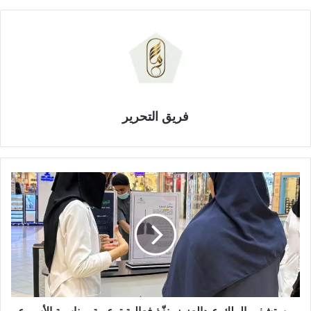
فريق التحرير
م
س
ت
ش
ف
ى
ا
ل
م
ل