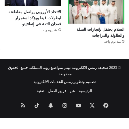
الاتحاد الأوروبي يواصل مقاطعته
لبطولات فيفا ويؤكد استمرار
فقدان الثقة في إنفانتينو
السلام يحتفل بإنجازات السلة
منذ يوم واحد
والطاولة والدراجات
منذ يوم واحد
© 2025 صحيفة رمس الالكترونية تهتم بمواضيع رؤية المملكة. جميع الحقوق
محفوظة.
تصميم وتطوير رمس للخدمات الالكترونية
الرئيسية
عن
فريق العمل
تقنية
فيسبوك
‫X
‫YouTube
انستقرام
سناب
‫TikTok
ملخص
تشات
الموقع