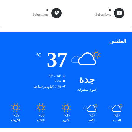
0
0
Subscribers
Subscribers
الطقس
37
℃
جدة
37º - 34º
25%
7.26 كيلومتر/ساعة
غيوم متفرقة
39
38
37
37
37
℃
℃
℃
℃
℃
السبت
الأحد
الأثنين
الثلاثاء
الأربعاء