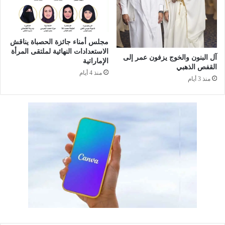
أ
س
ر
ة
مجلس أمناء جائزة الحصباة يناقش
ا
الاستعدادات النهائية لملتقى المرأة
آل البنون والخوج يزفون عمر إلى
ل
الإماراتية
القفص الذهبي
أ
منذ 4 أيام
منذ 3 أيام
و
ل