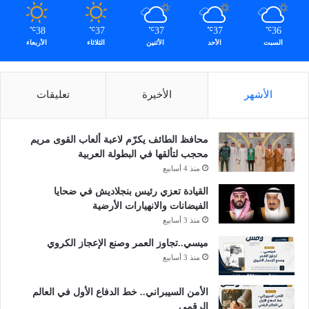
38
37
37
37
36
℃
℃
℃
℃
℃
السبت
الأحد
الأثنين
الثلاثاء
الأربعاء
الأشهر
الأخيرة
تعليقات
محافظ الطائف يكرّم لاعبة ألعاب القوى مريم
محجب لتألقها في البطولة العربية
منذ 4 أسابيع
القيادة تعزي رئيس بنجلاديش في ضحايا
الفيضانات والانهيارات الأرضية
منذ 3 أسابيع
ميسي..تجاوز العمر وصنع الإعجاز الكروي
منذ 3 أسابيع
الأمن السيبراني.. خط الدفاع الأول في العالم
الرقمي