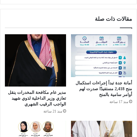
م
ر
ص
ك
د
مقالات ذات صلة
ي
ر
ف
ف
ي
خ
خ
ر
ت
ن
ا
ا
م
م
ل
ت
أمانة جدة تبدأ إجراءات استكمال
ق
منح 2,418 مستفيدًا صدرت لهم
ى
مدير عام مكافحة المخدرات ينقل
أوامر سامية بالمنح
م
تعازي وزير الداخلية لذوي شهيد
منذ 17 ساعة
ج
الواجب الرقيب الشهري
ت
منذ 21 ساعة
م
ع
ا
ل