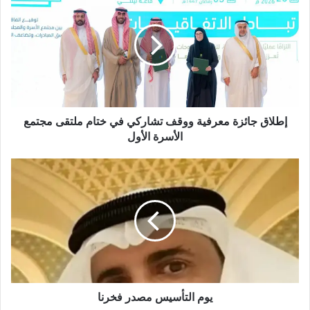
ط
ل
ا
ق
ج
ا
ئ
ز
ة
إطلاق جائزة معرفية ووقف تشاركي في ختام ملتقى مجتمع
م
الأسرة الأول
ع
ر
ي
ف
و
ي
م
ة
ا
و
ل
و
ت
ق
أ
ف
س
ت
ي
ش
س
يوم التأسيس مصدر فخرنا
ا