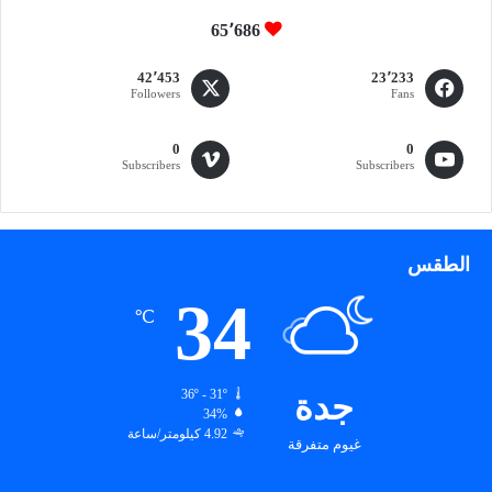
65٬686
42٬453
23٬233
Followers
Fans
0
0
Subscribers
Subscribers
الطقس
34
℃
جدة
36º - 31º
34%
4.92 كيلومتر/ساعة
غيوم متفرقة