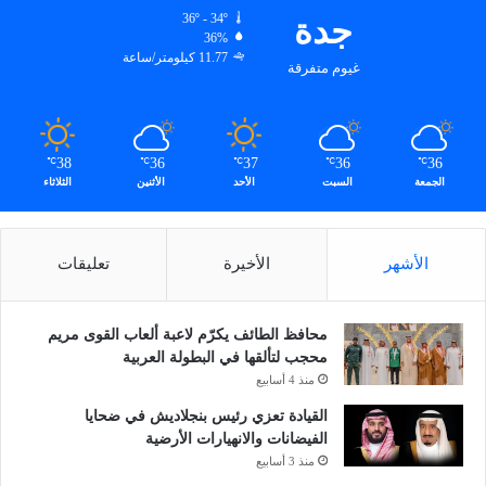
جدة
36º - 34º
36%
11.77 كيلومتر/ساعة
غيوم متفرقة
38
36
37
36
36
℃
℃
℃
℃
℃
الجمعة
السبت
الأحد
الأثنين
الثلاثاء
الأشهر
الأخيرة
تعليقات
محافظ الطائف يكرّم لاعبة ألعاب القوى مريم
محجب لتألقها في البطولة العربية
منذ 4 أسابيع
القيادة تعزي رئيس بنجلاديش في ضحايا
الفيضانات والانهيارات الأرضية
منذ 3 أسابيع