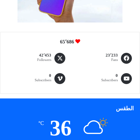
ا
ن
ي
ة
ن
و
65٬686
ع
ي
ة
42٬453
23٬233
Followers
Fans
0
0
Subscribers
Subscribers
الطقس
36
℃