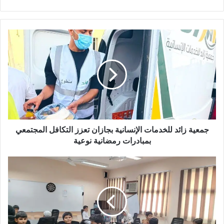
ج
م
ع
ي
ة
ز
ا
ئ
د
ل
جمعية زائد للخدمات الإنسانية بجازان تعزز التكافل المجتمعي
ل
بمبادرات رمضانية نوعية
خ
د
م
م
د
ا
ا
ت
ر
ا
س
ل
ت
إ