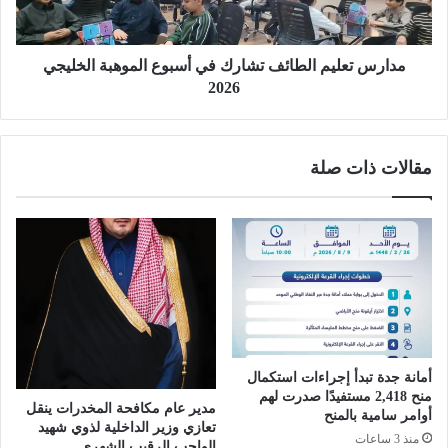
ع
ن
ل
س
ي
ا
م
مدارس تعليم الطائف تشارك في أسبوع الموهبة الخليجي
ن
ا
2026
ي
ل
ة
ط
ب
ا
مقالات ذات صلة
ج
ئ
ا
ف
ز
ت
ا
ش
ن
ا
ت
ر
ع
ك
ز
ف
ز
ي
ا
أ
ل
أمانة جدة تبدأ إجراءات استكمال
س
منح 2,418 مستفيدًا صدرت لهم
ت
ب
مدير عام مكافحة المخدرات ينقل
أوامر سامية بالمنح
ك
و
تعازي وزير الداخلية لذوي شهيد
منذ 3 ساعات
ا
ع
الواجب الرقيب الشهري