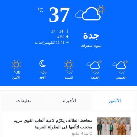
خ
37
د
℃
ر
جدة
37º - 34º
43%
11.41 كيلومتر/ساعة
غيوم متفرقة
38
36
37
35
37
℃
℃
℃
℃
℃
الخميس
الجمعة
السبت
الأحد
الأثنين
الأشهر
الأخيرة
تعليقات
محافظ الطائف يكرّم لاعبة ألعاب القوى مريم
محجب لتألقها في البطولة العربية
منذ 4 أسابيع