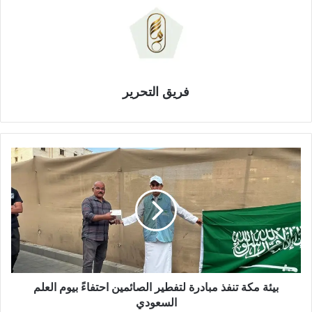
فريق التحرير
ب
ي
ئ
ة
م
ك
ة
ت
ن
‏بيئة مكة تنفذ مبادرة لتفطير الصائمين احتفاءً بيوم العلم
ف
السعودي