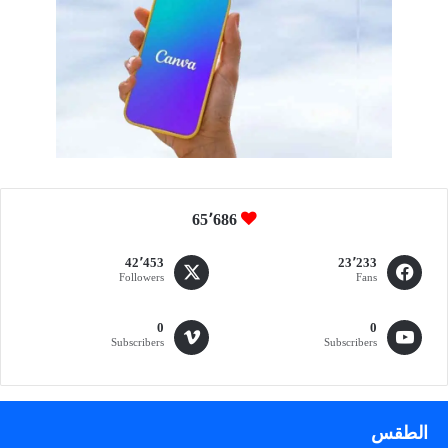
ت
ر
و
ي
ج
ه
6
ك
ل
ج
65٬686
م
م
42٬453
23٬233
ن
Followers
Fans
ا
ل
0
0
ق
Subscribers
Subscribers
ا
ت
ا
ل
الطقس
م