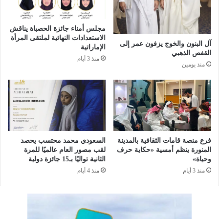
ب
ح
م
ت
ن
مجلس أمناء جائزة الحصباة يناقش
ف
ط
الاستعدادات النهائية لملتقى المرأة
ا
ق
آل البنون والخوج يزفون عمر إلى
الإماراتية
ءً
ة
القفص الذهبي
منذ 3 أيام
ب
ج
منذ يومين
ي
ا
و
ز
م
ا
ا
ن
ل
ت
ع
ق
ل
ب
فرع منصة قامات الثقافية بالمدينة
السعودي محمد محتسب يحصد
م
ض
المنورة ينظم أمسية «حكاية حرف
لقب مصور العام عالميًا للمرة
ا
ع
وحياة»
الثانية تواليًا بـ15 جائزة دولية
ل
ل
منذ 3 أيام
منذ 4 أيام
س
ى
ع
ش
و
خ
د
ص
ي
ل