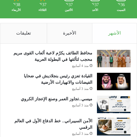
38
37
37
37
36
℃
℃
℃
℃
℃
السبت
الأحد
الأثنين
الثلاثاء
الأربعاء
الأشهر
الأخيرة
تعليقات
محافظ الطائف يكرّم لاعبة ألعاب القوى مريم
محجب لتألقها في البطولة العربية
منذ 4 أسابيع
القيادة تعزي رئيس بنجلاديش في ضحايا
الفيضانات والانهيارات الأرضية
منذ 3 أسابيع
ميسي..تجاوز العمر وصنع الإعجاز الكروي
منذ 3 أسابيع
الأمن السيبراني.. خط الدفاع الأول في العالم
الرقمي
منذ 3 أسابيع