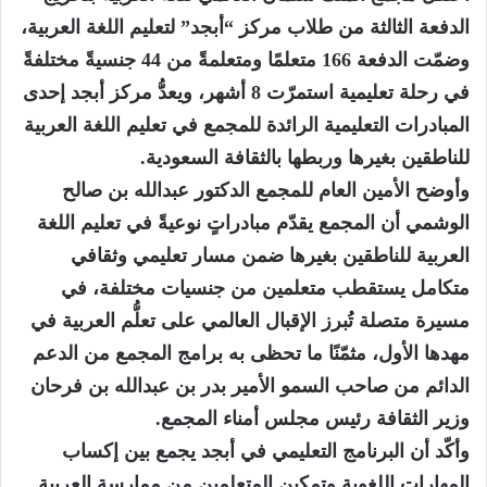
الدفعة الثالثة من طلاب مركز “أبجد” لتعليم اللغة العربية،
وضمّت الدفعة 166 متعلمًا ومتعلمةً من 44 جنسيةً مختلفةً
في رحلة تعليمية استمرّت 8 أشهر، ويعدُّ مركز أبجد إحدى
المبادرات التعليمية الرائدة للمجمع في تعليم اللغة العربية
للناطقين بغيرها وربطها بالثقافة السعودية.
وأوضح الأمين العام للمجمع الدكتور عبدالله بن صالح
الوشمي أن المجمع يقدّم مبادراتٍ نوعيةً في تعليم اللغة
العربية للناطقين بغيرها ضمن مسار تعليمي وثقافي
متكامل يستقطب متعلمين من جنسيات مختلفة، في
مسيرة متصلة تُبرز الإقبال العالمي على تعلُّم العربية في
مهدها الأول، مثمّنًا ما تحظى به برامج المجمع من الدعم
الدائم من صاحب السمو الأمير بدر بن عبدالله بن فرحان
وزير الثقافة رئيس مجلس أمناء المجمع.
وأكّد أن البرنامج التعليمي في أبجد يجمع بين إكساب
المهارات اللغوية وتمكين المتعلمين من ممارسة العربية