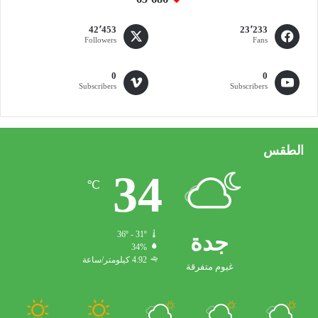
42٬453
23٬233
Followers
Fans
0
0
Subscribers
Subscribers
الطقس
34
℃
جدة
36º - 31º
34%
4.92 كيلومتر/ساعة
غيوم متفرقة