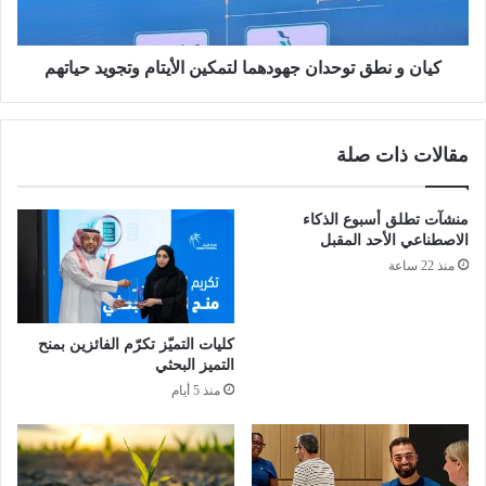
ز
ق
ي
ت
ف
و
كيان و نطق توحدان جهودهما لتمكين الأيتام وتجويد حياتهم
عّ
ح
ل
د
ح
ا
مقالات ذات صلة
م
ن
ل
ج
ة
ه
منشآت تطلق أسبوع الذكاء
ت
و
الاصطناعي الأحد المقبل
و
د
منذ 22 ساعة
ع
ه
و
م
ي
ا
ة
ل
كليات التميّز تكرّم الفائزين بمنح
ل
ت
التميز البحثي
ل
م
منذ 5 أيام
ا
ك
س
ي
ت
ن
ع
ا