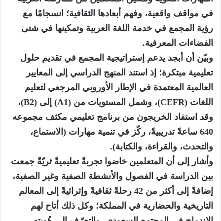
في مواقف واقعية، وفهم أبعادها الثقافية؛ انسجامًا مع
رؤية المجمع في خدمة اللغة العربية وتمكينها في شتى
الفضاءات المعرفية.
وبيّن أن أبجد يدعم إستراتيجية المجمع في تقديم حلول
تعليمية مبتكرة؛ إذ استند المنهج الدراسي إلى المعايير
العالمية المعتمدة في الإطار الأوروبي المرجعي لتعليم
اللغات (CEFR)، وشمل المستويات من (A1) إلى (B2)،
وقد استفاد الخريجون من برنامج تعليمي مكثف مجموعه
640 ساعةً تدريبيةً، ركّز في تنمية مهارات (الاستماع،
والتحدث، والقراءة، والكتابة).
وأشار إلى أن المتعلمين خاضوا تجربةً تعليميةً ثريّةً جمعت
بين الدراسة في الفصول والأنشطة الصفية وغير الصفية،
إضافةً إلى أكثر من 42 رحلةً ثقافيةً وإثرائيةً إلى المعالم
التاريخية والحضارية في المملكة؛ وكل ذلك أتاح لهم
الاندماج في المجتمع السعودي، والتعرّف إلى هُويته