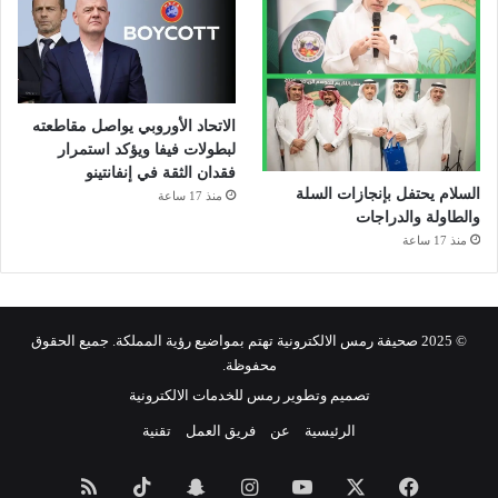
الاتحاد الأوروبي يواصل مقاطعته
لبطولات فيفا ويؤكد استمرار
فقدان الثقة في إنفانتينو
السلام يحتفل بإنجازات السلة
منذ 17 ساعة
والطاولة والدراجات
منذ 17 ساعة
© 2025 صحيفة رمس الالكترونية تهتم بمواضيع رؤية المملكة. جميع الحقوق
محفوظة.
تصميم وتطوير رمس للخدمات الالكترونية
الرئيسية
عن
فريق العمل
تقنية
فيسبوك
‫X
‫YouTube
انستقرام
سناب
‫TikTok
ملخص