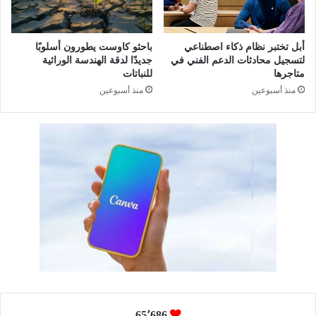
د
ل
ا
أ
د
ي
أبل تختبر نظام ذكاء اصطناعي
باحثو كاوست يطورون أسلوبًا
ا
ت
لتسجيل محادثات الدعم الفني في
جديدًا لدقة الهندسة الوراثية
ل
ا
متاجرها
للنباتات
ص
م
منذ أسبوعين
منذ أسبوعين
ح
و
ي
ت
ل
ج
م
و
ن
ي
ا
د
س
ح
ك
ي
ا
ا
ل
ت
ح
ه
ج
م
65٬686