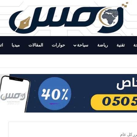
ة
تقنية
رياضة
سياحة
حوارات
المقالات
ميديا
ات
ت
رر كل عام