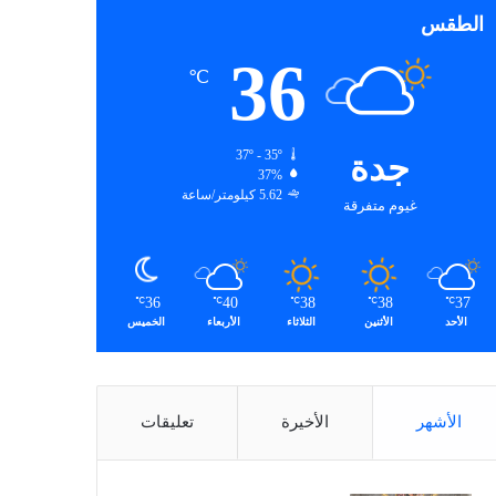
الطقس
36
℃
جدة
37º - 35º
37%
5.62 كيلومتر/ساعة
غيوم متفرقة
36
40
38
38
37
℃
℃
℃
℃
℃
الأحد
الأثنين
الثلاثاء
الأربعاء
الخميس
الأشهر
الأخيرة
تعليقات