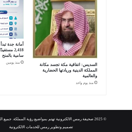
د
ة
تُ
ع
يّ
د
ا
أمانة جدة تبد
ل
2,418 مستف
ج
سامية بالمنح
م
منذ يومين
السديس: اتفاقية مكة تجسد مكانة
ه
المملكة الدينية وريادتها الحضارية
و
والعالمية
ر
منذ يوم واحد
ب
أ
م
س
ي
ة
© 2025 صحيفة رمس الالكترونية تهتم بمواضيع رؤية المملكة. جميع الحقوق محفوظة.
ع
تصميم وتطوير رمس للخدمات الالكترونية
ا