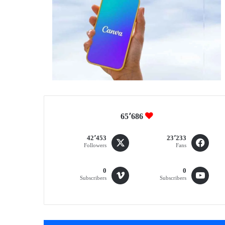
65٬686
42٬453
23٬233
Followers
Fans
0
0
Subscribers
Subscribers