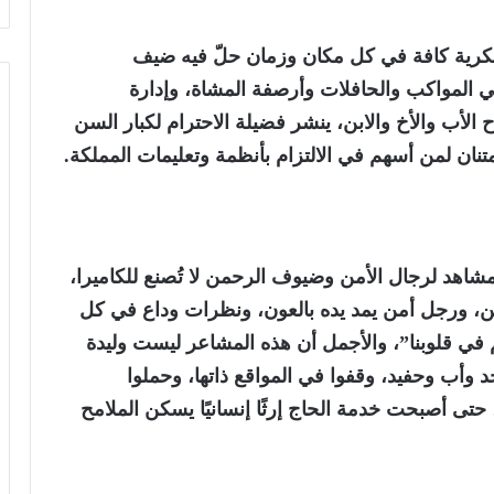
كرية كافة في كل مكان وزمان حلّ فيه ضيف
 المواكب والحافلات وأرصفة المشاة، وإدارة
لأب والأخ والابن، ينشر فضيلة الاحترام لكبار السن
تنان لمن أسهم في الالتزام بأنظمة وتعليمات المملكة.
14 هـ/ 2026) كانت هناك مشاهد لرجال الأمن وضيوف الرحمن لا تُصنع للكاميرا،
من، ورجل أمن يمد يده بالعون، ونظرات وداع في كل
م في قلوبنا”، والأجمل أن هذه المشاعر ليست وليدة
 وأب وحفيد، وقفوا في المواقع ذاتها، وحملوا
حتى أصبحت خدمة الحاج إرثًا إنسانيًا يسكن الملامح