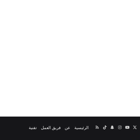
‫X
يسبوك
‫YouTube
انستقرام
سناب
‫TikTok
ملخص
الرئيسية
عن
فريق العمل
تقنية
تشات
الموقع