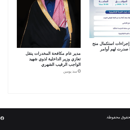
م
ا
ل
أ
م
ن
ي
أ إجراءات استكمال منح
ة
يدًا صدرت لهم أوامر
مدير عام مكافحة المخدرات ينقل
ت
تعازي وزير الداخلية لذوي شهيد
ح
الواجب الرقيب الشهري
ص
منذ يومين
ل
ع
ل
ى
ا
ع
ت
م
ف
ا
د