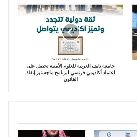
ج
ا
م
ع
ة
ن
ا
ي
ف
ا
جامعة نايف العربية للعلوم الأمنية تحصل على
ل
اعتماد أكاديمي فرنسي لبرنامج ماجستير إنفاذ
ع
القانون
ر
ب
ي
ة
ل
ل
ع
ل
و