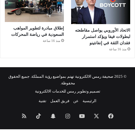
إطلاق مبادرة لتطوير المواهب
الاتحاد الأوروبي يواصل مقاطعته
السعودية في رياضة المحركات
لبطولات فيفا ويؤكد استمرار
منذ 16 ساعة
فقدان الثقة في إنفانتينو
منذ 16 ساعة
© 2025 صحيفة رمس الالكترونية تهتم بمواضيع رؤية المملكة. جميع الحقوق
محفوظة.
تصميم وتطوير رمس للخدمات الالكترونية
الرئيسية
عن
فريق العمل
تقنية
فيسبوك
‫X
‫YouTube
انستقرام
سناب
‫TikTok
ملخص
تشات
الموقع