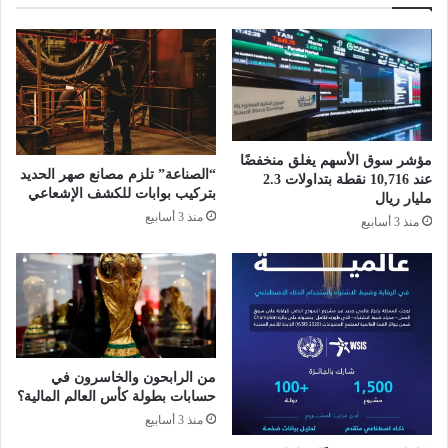
ل
ل
ي
ض
و
ي
م
ا
.
ف
.
ة
د
و
ي
مؤشر سوق الأسهم يغلق منخفضًا
ت
ر
“الصناعة” تلزم مصانع صهر الحديد
عند 10,716 نقطة بتداولات 2.3
ع
ب
بتركيب بوابات للكشف الإشعاعي
مليار ريال
ر
ي
منذ 3 أسابيع
منذ 3 أسابيع
ض
ا
ر
ل
ؤ
م
ي
غ
ت
ر
ه
ب
ا
و
ل
من الرابحون والخاسرون في
ه
حسابات بطولة كأس العالم المالية؟
ت
و
ط
منذ 3 أسابيع
ل
و
ن