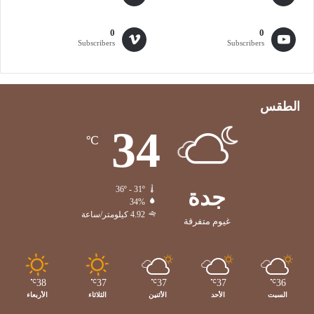
ل
2
0
0
0
Subscribers
Subscribers
2
6
الطقس
34
℃
جدة
36º - 31º
34%
4.92 كيلومتر/ساعة
غيوم متفرقة
38
37
37
37
36
℃
℃
℃
℃
℃
السبت
الأحد
الأثنين
الثلاثاء
الأربعاء