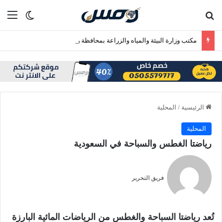
بحث عن
الق
الوضع ا
مكتب وزارة البيئة والمياه والزراعة بمحافظة رابغ يسلّم بلدية حجر شتلات زراعية متنوعة لدعم أعمال التشجير
الرئيسية
/
المحلية
المحلية
رياضتا الغطس والسباحة في السعودية
فريق التحرير
تُعد رياضتا السباحة والغطس من الرياضات المائية البارزة