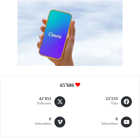
ق
ب
ل
65٬686
42٬453
23٬233
Followers
Fans
0
0
Subscribers
Subscribers