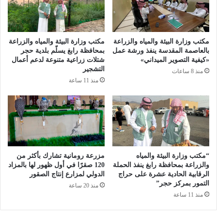
إ
:
ن
إ
ج
ر
ا
ث
مكتب وزارة البيئة والمياه والزراعة
مكتب وزارة البيئة والمياه والزراعة
ز
ا
بالعاصمة المقدسة ينفذ ورشة عمل
بمحافظة رابغ يسلّم بلدية حجر
ا
ل
«كيفية التصوير الميداني»
شتلات زراعية متنوعة لدعم أعمال
ت
التشجير
أ
منذ 8 ساعات
و
ص
منذ 11 ساعة
ا
ا
ل
ل
ط
ة
م
و
و
ن
ح
ه
ا
ض
“مكتب وزارة البيئة والمياه
مزرعة رومانية تشارك بأكثر من
ل
ة
والزراعة بمحافظة رابغ ينفذ الحملة
120 صقرًا في أول ظهور لها بالمزاد
م
ا
الرقابية الحادية عشرة على حراج
الدولي لمزارع إنتاج الصقور
س
ل
التمور بمركز حجر”
منذ 20 ساعة
ت
م
منذ 11 ساعة
م
س
ر
ت