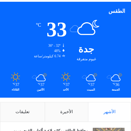
الطقس
33
℃
جدة
36º - 32º
48%
6.74 كيلومتر/ساعة
غيوم متفرقة
37
37
37
37
36
℃
℃
℃
℃
℃
الجمعة
السبت
الأحد
الأثنين
الثلاثاء
الأشهر
الأخيرة
تعليقات
محافظ الطائف يكرّم لاعبة ألعاب القوى مريم