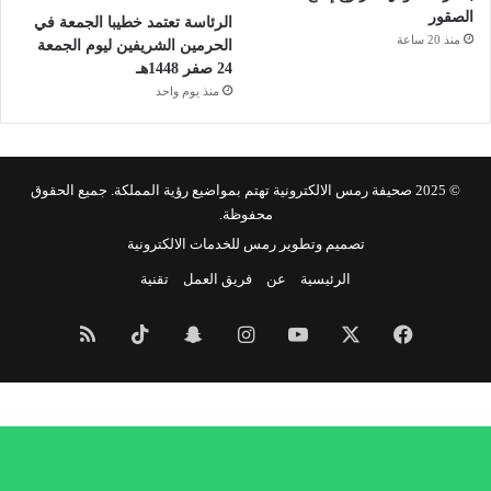
الصقور
الرئاسة تعتمد خطيبا الجمعة في
منذ 20 ساعة
الحرمين الشريفين ليوم الجمعة
24 صفر 1448هـ
منذ يوم واحد
© 2025 صحيفة رمس الالكترونية تهتم بمواضيع رؤية المملكة. جميع الحقوق
محفوظة.
تصميم وتطوير رمس للخدمات الالكترونية
الرئيسية
عن
فريق العمل
تقنية
فيسبوك
‫X
‫YouTube
انستقرام
سناب
‫TikTok
ملخص
تشات
الموقع
RSS