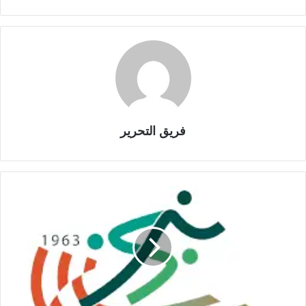
فريق التحرير
أ
ل
ع
ا
ب
ا
ل
ق