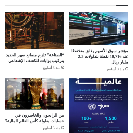
ر
ت
و
و
ا
ق
ل
ع
ط
ا
ل
ت
ح
مؤشر سوق الأسهم يغلق منخفضًا
“الصناعة” تلزم مصانع صهر الحديد
عند 10,716 نقطة بتداولات 2.3
بتركيب بوابات للكشف الإشعاعي
مليار ريال
منذ 3 أسابيع
منذ 3 أسابيع
من الرابحون والخاسرون في
حسابات بطولة كأس العالم المالية؟
منذ 3 أسابيع