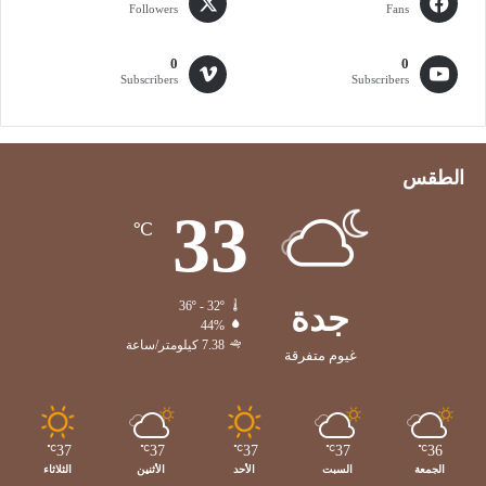
Followers
Fans
0
0
Subscribers
Subscribers
الطقس
33
℃
جدة
36º - 32º
44%
7.38 كيلومتر/ساعة
غيوم متفرقة
37
37
37
37
36
℃
℃
℃
℃
℃
الجمعة
السبت
الأحد
الأثنين
الثلاثاء