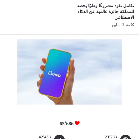
تكامل تقود مشروعًا وطنيًا يحصد
للمملكة جائزة عالمية عن الذكاء
الاصطناعي
منذ 3 أسابيع
65٬686
42٬453
23٬233