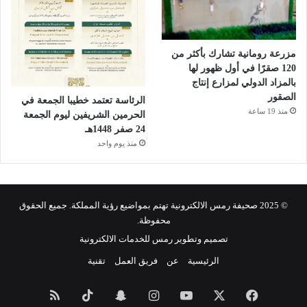
مزرعة رومانية تشارك بأكثر من
120 صقرًا في أول ظهور لها
بالمزاد الدولي لمزارع إنتاج
الصقور
الرئاسة تعتمد خطيبا الجمعة في
منذ 19 ساعة
الحرمين الشريفين ليوم الجمعة
24 صفر 1448هـ
منذ يوم واحد
© 2025 صحيفة رمس الالكترونية تهتم بمواضيع رؤية المملكة. جميع الحقوق
محفوظة.
تصميم وتطوير رمس للخدمات الالكترونية
الرئيسية
عن
فريق العمل
تقنية
فيسبوك
‫X
‫YouTube
انستقرام
سناب
‫TikTok
ملخص