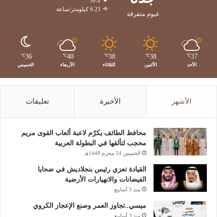
39%
6.23 كيلومتر/ساعة
غيوم متفرقة
36
40
38
38
37
℃
℃
℃
℃
℃
الأحد
الأثنين
الثلاثاء
الأربعاء
الخميس
الأشهر
الأخيرة
تعليقات
محافظ الطائف يكرّم لاعبة ألعاب القوى مريم
محجب لتألقها في البطولة العربية
الخميس 24 محرم 1448هـ
القيادة تعزي رئيس بنجلاديش في ضحايا
الفيضانات والانهيارات الأرضية
منذ 3 أسابيع
ميسي..تجاوز العمر وصنع الإعجاز الكروي
منذ 3 أسابيع