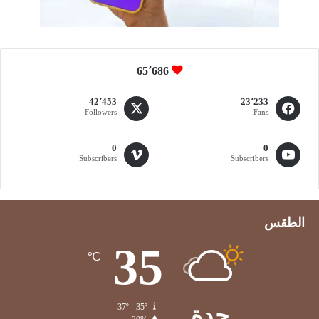
م
ؤ
س
س
ي
65٬686
ا
ل
42٬453
23٬233
ك
Followers
Fans
ا
م
0
0
ل
Subscribers
Subscribers
الطقس
35
℃
جدة
37º - 35º