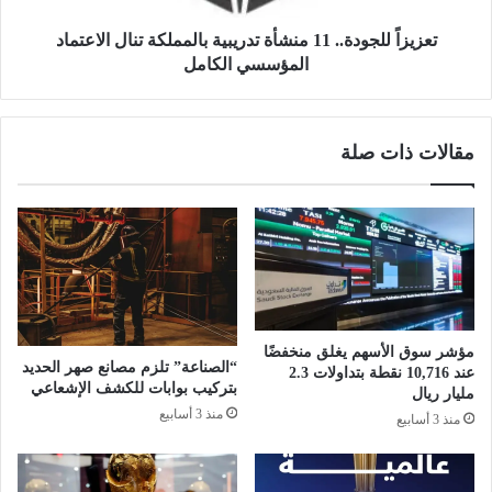
ر
ج
ك
و
تعزيزاً للجودة.. 11 منشأة تدريبية بالمملكة تنال الاعتماد
ا
د
المؤسسي الكامل
ئ
ة
ز
.
ل
.
مقالات ذات صلة
ت
1
ع
1
ز
م
ي
ن
ز
ش
ك
أ
ف
ة
ا
ت
ء
د
مؤشر سوق الأسهم يغلق منخفضًا
ة
ر
“الصناعة” تلزم مصانع صهر الحديد
عند 10,716 نقطة بتداولات 2.3
ا
ي
بتركيب بوابات للكشف الإشعاعي
مليار ريال
ل
ب
منذ 3 أسابيع
منذ 3 أسابيع
م
ي
ذ
ة
ا
ب