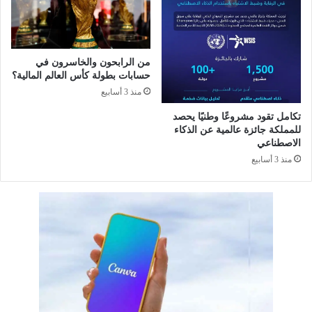
ك
ا
ر
ل
ة
م
ل
م
د
من الرابحون والخاسرون في
ل
حسابات بطولة كأس العالم المالية؟
ى
ك
ا
منذ 3 أسابيع
ة
ل
ت
تكامل تقود مشروعًا وطنيًا يحصد
ط
ن
للمملكة جائزة عالمية عن الذكاء
ل
ا
الاصطناعي
ا
ل
منذ 3 أسابيع
ب
ا
ل
ا
ع
ت
م
ا
د
ا
ل