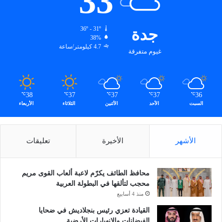
33
جدة
36º - 31º
38%
4.7 كيلومتر/ساعة
غيوم متفرقة
38
37
37
37
36
℃
℃
℃
℃
℃
السبت
الأحد
الأثنين
الثلاثاء
الأربعاء
الأشهر
الأخيرة
تعليقات
محافظ الطائف يكرّم لاعبة ألعاب القوى مريم
محجب لتألقها في البطولة العربية
منذ 4 أسابيع
القيادة تعزي رئيس بنجلاديش في ضحايا
الفيضانات والانهيارات الأرضية