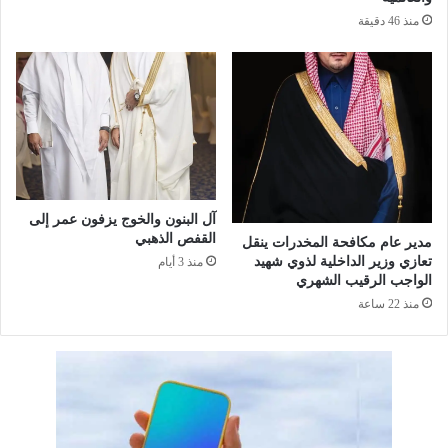
ع
ا
منذ 46 دقيقة
و
ف
د
ي
ي
ل
ب
ت
م
ج
ن
س
ا
ي
س
د
ب
ا
ة
ل
آل البنون والخوج يزفون عمر إلى
ذ
ه
القفص الذهبي
مدير عام مكافحة المخدرات ينقل
ك
و
تعازي وزير الداخلية لذوي شهيد
منذ 3 أيام
ر
ي
الواجب الرقيب الشهري
ى
ة
منذ 22 ساعة
ي
و
م
ا
ل
ت
أ