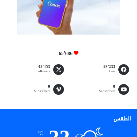
س
ي
س
65٬686
42٬453
23٬233
Followers
Fans
0
0
Subscribers
Subscribers
الطقس
℃