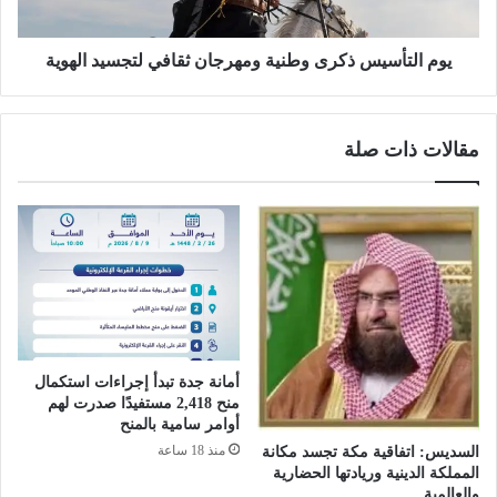
ق
س
ي
ي
ا
س
يوم التأسيس ذكرى وطنية ومهرجان ثقافي لتجسيد الهوية
د
ذ
ة
ك
ا
ر
مقالات ذات صلة
ل
ى
ر
و
ش
ط
ي
ن
د
ي
ة
ة
و
و
ا
م
ل
ه
ش
ر
أمانة جدة تبدأ إجراءات استكمال
ع
ج
منح 2,418 مستفيدًا صدرت لهم
ب
ا
أوامر سامية بالمنح
ا
ن
منذ 18 ساعة
السديس: اتفاقية مكة تجسد مكانة
ل
ث
المملكة الدينية وريادتها الحضارية
س
ق
والعالمية