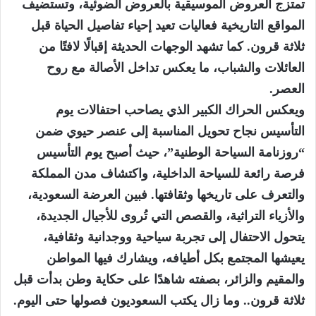
تمتزج العروض الموسيقية بالعروض الضوئية، وتستضيف
المواقع التاريخية فعاليات تعيد إحياء تفاصيل الحياة قبل
ثلاثة قرون. كما تشهد الوجهات الحديثة إقبالًا لافتًا من
العائلات والشباب، ما يعكس تداخل الأصالة مع روح
العصر.
ويعكس الحراك الكبير الذي يصاحب احتفالات يوم
التأسيس نجاح تحويل المناسبة إلى عنصر حيوي ضمن
“روزنامة السياحة الوطنية”، حيث أصبح يوم التأسيس
فرصة رائعة للسياحة الداخلية، واكتشاف مدن المملكة
والتعرف على تاريخها وثقافتها. فبين العرضة السعودية،
والأزياء التراثية، والقصص التي تُروى للأجيال الجديدة،
يتحول الاحتفال إلى تجربة سياحية ووجدانية وثقافية،
يعيشها المجتمع بكل أطيافه، ويشارك فيها المواطن
والمقيم والزائر، بصفته شاهدًا على حكاية وطن بدأت قبل
ثلاثة قرون.. وما زال يكتب السعوديون فصولها حتى اليوم.