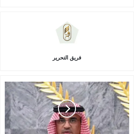
فريق التحرير
م
د
ي
ر
ت
ع
ل
ي