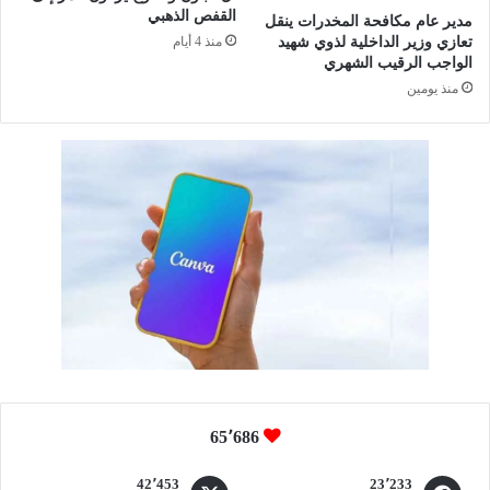
ي
القفص الذهبي
مدير عام مكافحة المخدرات ينقل
د
تعازي وزير الداخلية لذوي شهيد
منذ 4 أيام
ا
الواجب الرقيب الشهري
ل
منذ يومين
إ
م
ا
م
م
ح
م
د
ب
ن
س
ع
و
د
65٬686
42٬453
23٬233