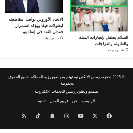
الاتحاد الأوروبي يواصل مقاطعته
لبطولات فيفا ويؤكد استمرار
فقدان الثقة في إنفانتينو
السلام يحتفل بإنجازات السلة
منذ يوم واحد
والطاولة والدراجات
منذ يوم واحد
© 2025 صحيفة رمس الالكترونية تهتم بمواضيع رؤية المملكة. جميع الحقوق
محفوظة.
تصميم وتطوير رمس للخدمات الالكترونية
الرئيسية
عن
فريق العمل
تقنية
فيسبوك
‫X
‫YouTube
انستقرام
سناب
‫TikTok
ملخص
تشات
الموقع