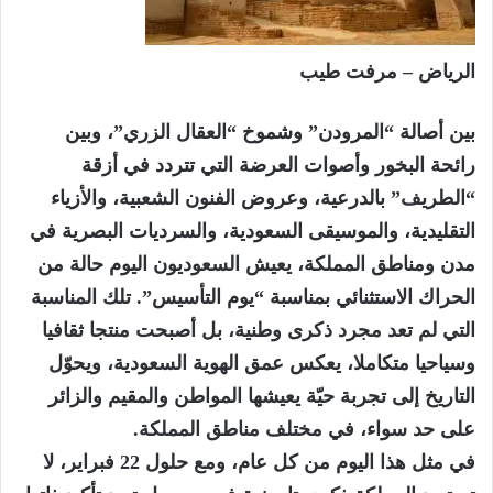
الرياض – مرفت طيب
بين أصالة “المرودن” وشموخ “العقال الزري”، وبين
رائحة البخور وأصوات العرضة التي تتردد في أزقة
“الطريف” بالدرعية، وعروض الفنون الشعبية، والأزياء
التقليدية، والموسيقى السعودية، والسرديات البصرية في
مدن ومناطق المملكة، يعيش السعوديون اليوم حالة من
الحراك الاستثنائي بمناسبة “يوم التأسيس”. تلك المناسبة
التي لم تعد مجرد ذكرى وطنية، بل أصبحت منتجا ثقافيا
وسياحيا متكاملا، يعكس عمق الهوية السعودية، ويحوّل
التاريخ إلى تجربة حيّة يعيشها المواطن والمقيم والزائر
على حد سواء، في مختلف مناطق المملكة.
في مثل هذا اليوم من كل عام، ومع حلول 22 فبراير، لا