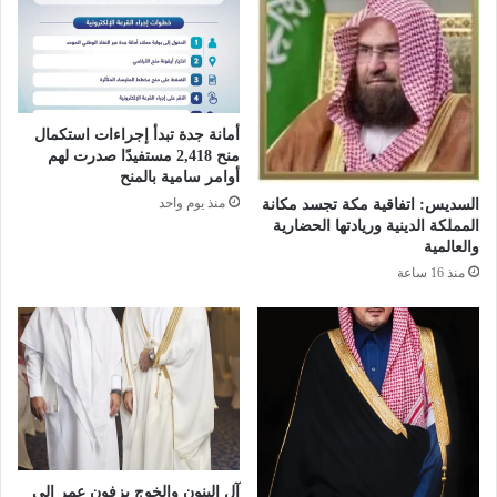
ل
س
ا
ن
س
س
ت
ع
ذ
ي
أمانة جدة تبدأ إجراءات استكمال
ك
د
منح 2,418 مستفيدًا صدرت لهم
ا
ا
أوامر سامية بالمنح
ر
ل
منذ يوم واحد
السديس: اتفاقية مكة تجسد مكانة
ي
ش
المملكة الدينية وريادتها الحضارية
و
ع
والعالمية
م
ا
منذ 16 ساعة
ا
ب
ل
ي
ت
أ
س
ي
س
ع
ل
ى
آل البنون والخوج يزفون عمر إلى