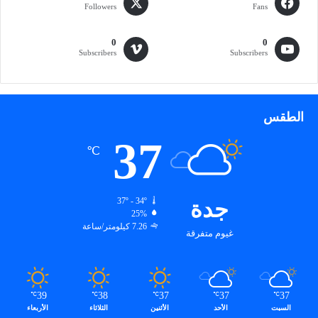
Followers
Fans
0
0
Subscribers
Subscribers
الطقس
37
℃
جدة
37º - 34º
25%
7.26 كيلومتر/ساعة
غيوم متفرقة
39
38
37
37
37
℃
℃
℃
℃
℃
السبت
الأحد
الأثنين
الثلاثاء
الأربعاء