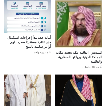
ف
ص
م
ف
ب
ر
ا
أمانة جدة تبدأ إجراءات استكمال
ي
منح 2,418 مستفيدًا صدرت لهم
ر
أوامر سامية بالمنح
ا
منذ يوم واحد
السديس: اتفاقية مكة تجسد مكانة
ل
المملكة الدينية وريادتها الحضارية
ك
والعالمية
و
منذ 10 ساعات
ي
ت
ي
ت
ل
أ
ل
أ