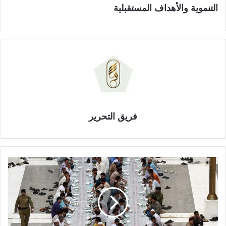
التنموية والأهداف المستقبلية
فريق التحرير
ت
ص
وّ
ر
.
.
إ