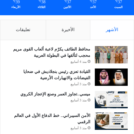
39
38
37
37
37
℃
℃
℃
℃
℃
السبت
الأحد
الأثنين
الثلاثاء
الأربعاء
الأشهر
الأخيرة
تعليقات
محافظ الطائف يكرّم لاعبة ألعاب القوى مريم
محجب لتألقها في البطولة العربية
منذ 4 أسابيع
القيادة تعزي رئيس بنجلاديش في ضحايا
الفيضانات والانهيارات الأرضية
منذ 3 أسابيع
ميسي..تجاوز العمر وصنع الإعجاز الكروي
منذ 3 أسابيع
الأمن السيبراني.. خط الدفاع الأول في العالم
الرقمي
منذ 3 أسابيع