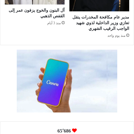
ف
ي
آل البنون والخوج يزفون عمر إلى
ق
القفص الذهبي
مدير عام مكافحة المخدرات ينقل
ل
تعازي وزير الداخلية لذوي شهيد
منذ 3 أيام
ب
الواجب الرقيب الشهري
ا
منذ يوم واحد
ل
س
ع
و
د
ي
ة
65٬686