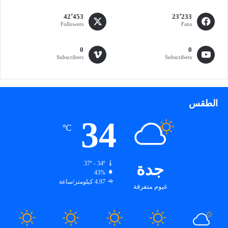
42٬453
23٬233
Followers
Fans
0
0
Subscribers
Subscribers
الطقس
34
℃
جدة
37º - 34º
43%
4.97 كيلومتر/ساعة
غيوم متفرقة