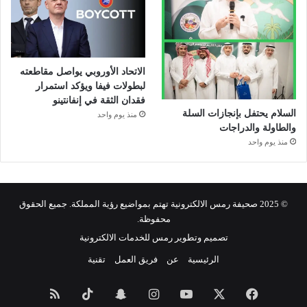
الاتحاد الأوروبي يواصل مقاطعته
لبطولات فيفا ويؤكد استمرار
فقدان الثقة في إنفانتينو
السلام يحتفل بإنجازات السلة
منذ يوم واحد
والطاولة والدراجات
منذ يوم واحد
© 2025 صحيفة رمس الالكترونية تهتم بمواضيع رؤية المملكة. جميع الحقوق
محفوظة.
تصميم وتطوير رمس للخدمات الالكترونية
الرئيسية
عن
فريق العمل
تقنية
فيسبوك
‫X
‫YouTube
انستقرام
سناب
‫TikTok
ملخص