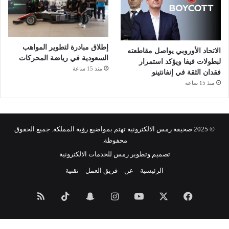
إطلاق مبادرة لتطوير المواهب
الاتحاد الأوروبي يواصل مقاطعته
السعودية في رياضة المحركات
لبطولات فيفا ويؤكد استمرار
منذ 15 ساعة
فقدان الثقة في إنفانتينو
منذ 15 ساعة
© 2025 صحيفة رمس الالكترونية تهتم بمواضيع رؤية المملكة. جميع الحقوق
محفوظة.
تصميم وتطوير رمس للخدمات الالكترونية
الرئيسية
عن
فريق العمل
تقنية
فيسبوك
‫X
‫YouTube
انستقرام
سناب
‫TikTok
ملخص
تشات
الموقع