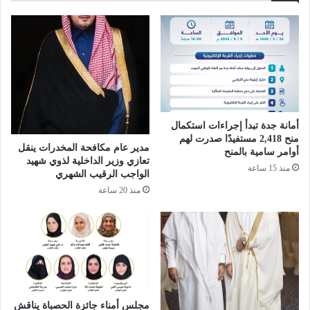
ك
م
و
ن
ي
ي
ت
ة
ي
ب
ت
م
ل
ن
أ
ط
ل
أمانة جدة تبدأ إجراءات استكمال
ق
منح 2,418 مستفيدًا صدرت لهم
أ
ة
مدير عام مكافحة المخدرات ينقل
أوامر سامية بالمنح
ف
ع
تعازي وزير الداخلية لذوي شهيد
منذ 15 ساعة
ي
س
الواجب الرقيب الشهري
ق
ي
منذ 20 ساعة
ل
ر
ب
ت
ا
ق
ل
ب
س
ض
ع
ع
و
ل
د
ى
مجلس أمناء جائزة الحصباة يناقش