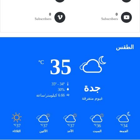
ا
ت
ا
0
0
Subscribers
Subscribers
ل
م
خ
د
الطقس
ر
35
℃
جدة
35º - 34º
30%
6.66 كيلومتر/ساعة
غيوم متفرقة
37
37
37
36
34
℃
℃
℃
℃
℃
الجمعة
السبت
الأحد
الأثنين
الثلاثاء