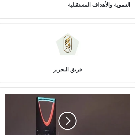
التنموية والأهداف المستقبلية
فريق التحرير
ي
و
م
و
ط
ن
ي