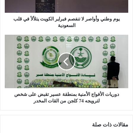
و
أ
و
يوم وطني وأواصر لا تنفصم فبراير الكويت يتلألأ في قلب
ا
السعودية
ص
ر
د
ل
و
ا
ر
ت
ي
ن
ا
ف
ت
ص
ا
م
ل
ف
أ
ب
ف
دوريات الأفواج الأمنية بمنطقة عسير تقبض على شخص
ر
و
لترويجه 74 كلجن من القات المخدر
ا
ا
ي
ج
ر
ا
مقالات ذات صلة
ا
ل
ل
أ